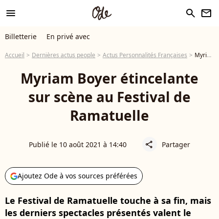
menu
search
newsletter
Billetterie
En privé avec
Accueil
Dernières actus people
Actus Personnalités Françaises
Myriam Boyer étincelante sur scène au Festival de Ramatuelle
Myriam Boyer étincelante
sur scène au Festival de
Ramatuelle
Publié le 10 août 2021 à 14:40
Partager
share
Ajoutez Ode à vos sources préférées
Le Festival de Ramatuelle touche à sa fin, mais
les derniers spectacles présentés valent le