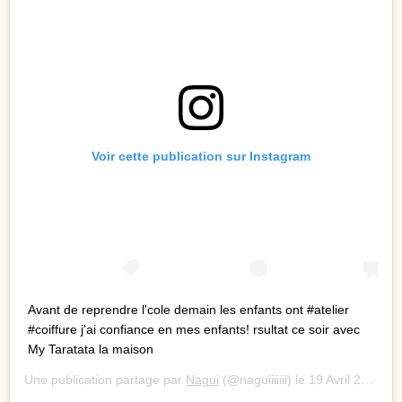
Voir cette publication sur Instagram
Avant de reprendre l'cole demain les enfants ont #atelier
#coiffure j'ai confiance en mes enfants! rsultat ce soir avec
My Taratata la maison
Une publication partage par
Nagui
(@naguiiiiiii) le
19 Avril 2020 3 :47 PDT