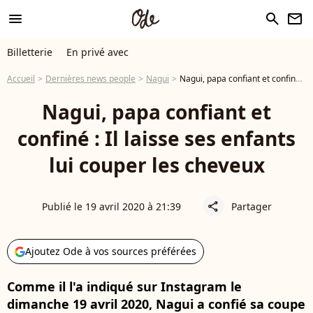
menu
search
newsletter
Billetterie
En privé avec
Accueil
Dernières news people
Nagui
Nagui, papa confiant et confiné : Il laisse ses enfants lui couper les cheveux
Nagui, papa confiant et
confiné : Il laisse ses enfants
lui couper les cheveux
Publié le 19 avril 2020 à 21:39
Partager
share
Ajoutez Ode à vos sources préférées
Comme il l'a indiqué sur Instagram le
dimanche 19 avril 2020, Nagui a confié sa coupe