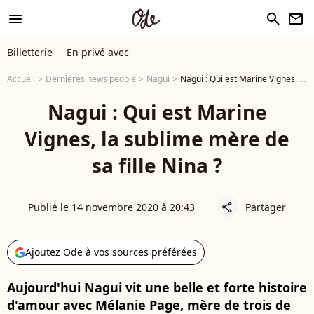
menu
search
newsletter
Billetterie
En privé avec
Accueil
Dernières news people
Nagui
Nagui : Qui est Marine Vignes, la sublime mère de sa fille Nina ?
Nagui : Qui est Marine
Vignes, la sublime mère de
sa fille Nina ?
Publié le 14 novembre 2020 à 20:43
Partager
share
Ajoutez Ode à vos sources préférées
Aujourd'hui Nagui vit une belle et forte histoire
d'amour avec Mélanie Page, mère de trois de