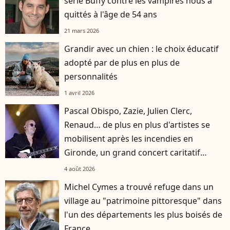
série Buffy contre les vampires nous a
quittés à l'âge de 54 ans
21 mars 2026
Grandir avec un chien : le choix éducatif
adopté par de plus en plus de
personnalités
1 avril 2026
Pascal Obispo, Zazie, Julien Clerc,
Renaud… de plus en plus d'artistes se
mobilisent après les incendies en
Gironde, un grand concert caritatif
annoncé
4 août 2026
Michel Cymes a trouvé refuge dans un
village au "patrimoine pittoresque" dans
l'un des départements les plus boisés de
France