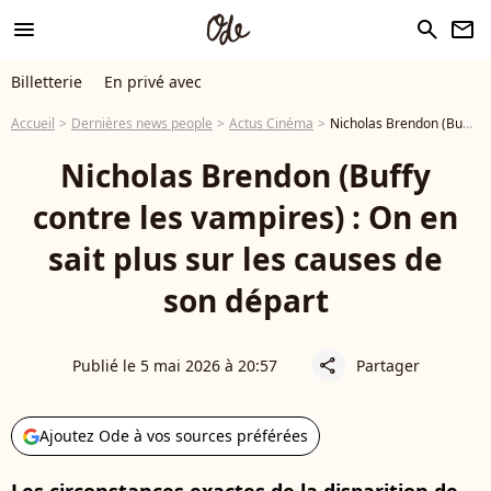
menu
search
newsletter
Billetterie
En privé avec
Accueil
Dernières news people
Actus Cinéma
Nicholas Brendon (Buffy contre les vampires) : On en sait plus sur les causes de son départ
Nicholas Brendon (Buffy
contre les vampires) : On en
sait plus sur les causes de
son départ
Publié le 5 mai 2026 à 20:57
Partager
share
Ajoutez Ode à vos sources préférées