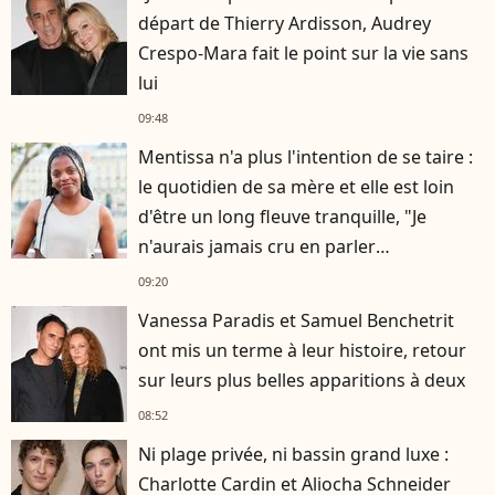
départ de Thierry Ardisson, Audrey
Crespo-Mara fait le point sur la vie sans
lui
09:48
Mentissa n'a plus l'intention de se taire :
le quotidien de sa mère et elle est loin
d'être un long fleuve tranquille, "Je
n'aurais jamais cru en parler
publiquement"
09:20
Vanessa Paradis et Samuel Benchetrit
ont mis un terme à leur histoire, retour
sur leurs plus belles apparitions à deux
08:52
Ni plage privée, ni bassin grand luxe :
Charlotte Cardin et Aliocha Schneider