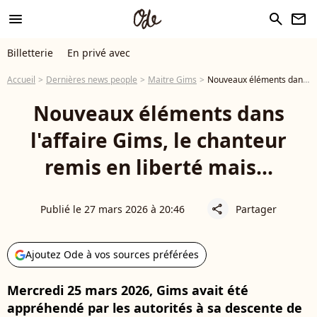
menu
search
newsletter
Billetterie
En privé avec
Accueil
Dernières news people
Maitre Gims
Nouveaux éléments dans l'affaire Gims, le chanteur remis en liberté mais...
Nouveaux éléments dans
l'affaire Gims, le chanteur
remis en liberté mais...
Publié le 27 mars 2026 à 20:46
Partager
share
Ajoutez Ode à vos sources préférées
Mercredi 25 mars 2026, Gims avait été
appréhendé par les autorités à sa descente de