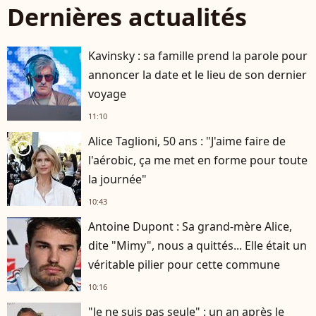
Dernières actualités
Kavinsky : sa famille prend la parole pour
annoncer la date et le lieu de son dernier
voyage
11:10
Alice Taglioni, 50 ans : "J'aime faire de
player2
l'aérobic, ça me met en forme pour toute
la journée"
10:43
Antoine Dupont : Sa grand-mère Alice,
dite "Mimy", nous a quittés... Elle était un
véritable pilier pour cette commune
10:16
"Je ne suis pas seule" : un an après le