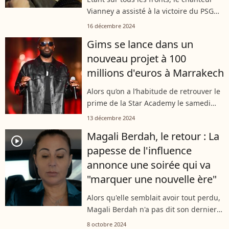
Vianney a assisté à la victoire du PSG
face à Lyon au Parc des Princes ce
16 décembre 2024
dimanche 15 décembre 2024, aux côtés
Gims se lance dans un
de son papa et d'innombrables...
nouveau projet à 100
millions d'euros à Marrakech
Alors qu’on a l’habitude de retrouver le
prime de la Star Academy le samedi
soir, TF1 chamboule sa programmation
13 décembre 2024
pour Miss France. En l’occurrence, le
Magali Berdah, le retour : La
télé-crochet musical sera proposé...
player2
papesse de l'influence
annonce une soirée qui va
"marquer une nouvelle ère"
Alors qu'elle semblait avoir tout perdu,
Magali Berdah n'a pas dit son dernier
mot. La papesse de l'influence revient
8 octobre 2024