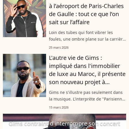
à l’aéroport de Paris-Charles
de Gaulle : tout ce que l’on
sait sur l’affaire
Loin des tubes qui font vibrer les
foules, une ombre plane sur la carrière
de Gims. La star montante de la
25 mars 2026
musique francophone, dont le succès
L'autre vie de Gims :
semblait inébranlable, se retrouve au...
impliqué dans l'immobilier
de luxe au Maroc, il présente
son nouveau projet à
Marrakech
Gims ne s'illustre pas seulement dans
la musique. L'interprète de "Parisienne"
investit également dans le domaine de
15 mars 2026
l'immobilier. Installé au Maroc, le
chanteur présente son projet,...
Gims contraint d'interrompre son concert