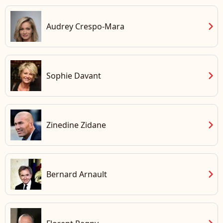
chevron_right
Audrey Crespo-Mara
chevron_right
Sophie Davant
chevron_right
Zinedine Zidane
chevron_right
Bernard Arnault