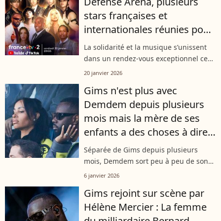
Défense Arena, plusieurs
Vuitton...
stars françaises et
internationales réunies pour
le Gala des Pièces jaunes
La solidarité et la musique s’unissent
dans un rendez-vous exceptionnel ce
22 janvier 2026 à Paris La Défense
20 janvier 2026
Arena avec le Gala des Pièces Jaunes.
Gims n'est plus avec
Pour sa quatrième édition, l’opération...
Demdem depuis plusieurs
mois mais la mère de ses
enfants a des choses à dire
sur lui
Séparée de Gims depuis plusieurs
mois, Demdem sort peu à peu de son
silence. Très active sur son compte
6 janvier 2026
TikTok, la mère de ses quatre enfants
Gims rejoint sur scène par
semble régler quelques comptes avec
Hélène Mercier : La femme
le...
du milliardaire Bernard