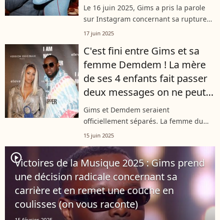
première fois
Le 16 juin 2025, Gims a pris la parole
sur Instagram concernant sa rupture
avec Demdem. En story, il lui a fait une
17 juin 2025
déclaration qui n'est pas passée
C'est fini entre Gims et sa
inaperçue.
femme Demdem ! La mère
de ses 4 enfants fait passer
deux messages on ne peut
plus clairs !
Gims et Demdem seraient
officiellement séparés. La femme du
rappeur a posté deux messages sur
15 juin 2025
Instagram qui ressemblent à une
officialisation de leur rupture. Des mots
player2
Victoires de la Musique 2025 : Gims prend
qui ne laissent...
une décision radicale concernant sa
carrière et en remet une couche en
coulisses (on vous raconte)
15 février 2025