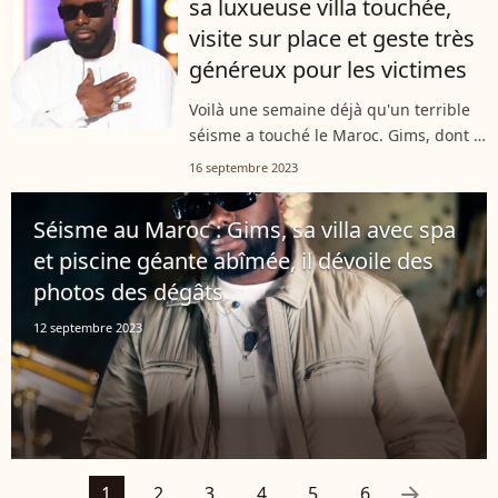
sa luxueuse villa touchée,
visite sur place et geste très
généreux pour les victimes
Voilà une semaine déjà qu'un terrible
séisme a touché le Maroc. Gims, dont la
villa est située à Marrakech, s'est rendu
16 septembre 2023
sur place. Le chanteur, qui avait dévoilé
les dégâts dans sa...
Séisme au Maroc : Gims, sa villa avec spa
et piscine géante abîmée, il dévoile des
photos des dégâts
12 septembre 2023
arrow_right
1
2
3
4
5
6