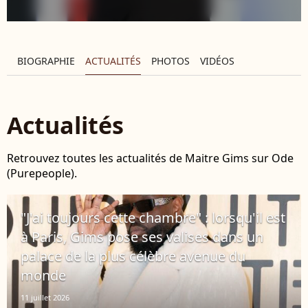
BIOGRAPHIE
ACTUALITÉS
PHOTOS
VIDÉOS
Actualités
Retrouvez toutes les actualités de Maitre Gims sur Ode
(Purepeople).
"J'ai toujours cette chambre" : lorsqu'il est
à Paris, Gims pose ses valises dans un
palace de la plus célèbre avenue du
monde
11 juillet 2026