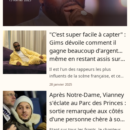
"C’est super facile à capter" :
Gims dévoile comment il
gagne beaucoup d'argent...
même en restant assis sur
son canapé
Il est l'un des rappeurs les plus
influents de la scène française, et ce
n'est pas tout, il gagne aussi beaucoup
28 janvier 2025
d'argent ! Dans une story Instagram,
Après Notre-Dame, Vianney
Gims a dévoilé, sans filtre, comment...
s'éclate au Parc des Princes :
sortie remarquée aux côtés
d'une personne chère à son
coeur
Etant sur tous les fronts, le chanteur