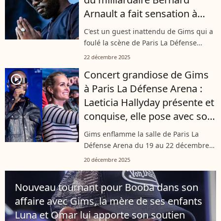
Arnault a fait sensation à
Paris La Défense Arena, la
C'est un guest inattendu de Gims qui a
preuve en vidéo
foulé la scène de Paris La Défense
Arena. Lors du premier de ses cinq
22 décembre 2025
concerts à Paris, le rappeur a invité
Concert grandiose de Gims
quelques artistes à ses côtés. Parmi...
player2
à Paris La Défense Arena :
Laeticia Hallyday présente et
conquise, elle pose avec son
compagnon Serge Varsano
Gims enflamme la salle de Paris La
Défense Arena du 19 au 22 décembre
2025 avec "L’Infernal Tour", mêlant
20 décembre 2025
tubes récents et classiques de sa
carrière. Entre retrouvailles avec ses
Nouveau tournant pour Booba dans son
fans,...
affaire avec Gims, la mère de ses enfants
Luna et Omar lui apporte son soutien