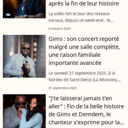
après la fin de leur histoire
La vidéo fait le tour des réseaux
sociaux, depuis ce week-end : le
chanteur star a en effet été aperçu aux
6 octobre 2025
côtés d'une jeune femme, lors de
Gims : son concert reporté
l'inauguration d'un établissement très
malgré une salle complète,
chic,...
une raison familiale
importante avancée
Le samedi 27 septembre 2025, à la
Nordev de Saint-Denis (La Réunion),
Gims devait enflammer une salle
21 septembre 2025
comble, mais le chanteur a été
"J'te laisserai jamais t'en
contraint de reporter son concert pour
aller" : Fin de la belle histoire
une raison...
de Gims et Demdem, le
chanteur s'exprime pour la