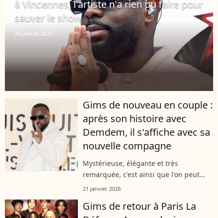
à Vincennes, l'artiste n'a rien pu faire pour
sauver le show
26 janvier 2026
Gims de nouveau en couple :
après son histoire avec
Demdem, il s'affiche avec sa
nouvelle compagne
Mystérieuse, élégante et très
remarquée, c'est ainsi que l'on peut
décrire la nouvelle compagne de Gims.
21 janvier 2026
En pleine Fashion Week parisienne, le
Gims de retour à Paris La
chanteur est apparu au défilé Louis