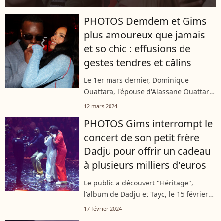
PHOTOS Demdem et Gims
plus amoureux que jamais
et so chic : effusions de
gestes tendres et câlins
Le 1er mars dernier, Dominique
Ouattara, l'épouse d'Alassane Ouattara,
le président de la Côte d'Ivoire, a
12 mars 2024
organisé le 9ème dîner de gala de sa
PHOTOS Gims interrompt le
fondation baptisée "Children Of
concert de son petit frère
Africa"....
Dadju pour offrir un cadeau
à plusieurs milliers d'euros
Le public a découvert "Héritage",
l'album de Dadju et Tayc, le 15 février
2024 à l'Accor Arena de Paris. Gims est
17 février 2024
venu, par surprise, sur scène... mais