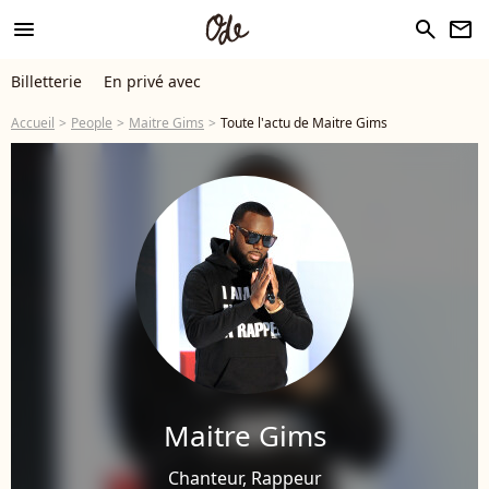
menu
search
newsletter
Billetterie
En privé avec
Accueil
People
Maitre Gims
Toute l'actu de Maitre Gims
Maitre Gims
Chanteur, Rappeur