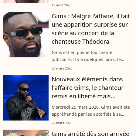
"blanchiment aggravé", Gims est
19 avril 2026
remonté sur scène en solo ce samedi
Gims : Malgré l'affaire, il fait
18 avril 2026 dans le Nord-Pas-de-
une apparition surprise sur
Calais. Pas...
scène au concert de la
chanteuse Théodora
Gims est en pleine tourmente
judiciaire. Il y a quelques jours, le
chanteur de 39 ans a été mis en
30 mars 2026
examen pour blanchiment aggravé et a
Nouveaux éléments dans
été placé sous contrôle judiciaire. Sauf
l'affaire Gims, le chanteur
que...
remis en liberté mais...
Mercredi 25 mars 2026, Gims avait été
appréhendé par les autorités à sa
descente de l'avion à Paris avant d'être
27 mars 2026
placé en garde à vue. Le chanteur en
Gims arrêté dès son arrivée
est sorti ce vendredi pour être...