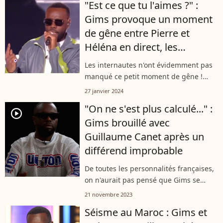
"Est ce que tu l'aimes ?" :
pas pour chanter !
Gims provoque un moment
de gêne entre Pierre et
Héléna en direct, les
internautes s'emballent !
Les internautes n'ont évidemment pas
manqué ce petit moment de gêne !
Invités à chanter avec Gims pendant
27 janvier 2024
leur grande demi-finale, ce samedi 27
"On ne s'est plus calculé..." :
janvier, Pierre et Héléna ont partagé...
player2
Gims brouillé avec
Guillaume Canet après un
différend improbable
De toutes les personnalités françaises,
on n'aurait pas pensé que Gims se
serait brouillé avec Guillaume Canet. Et
21 novembre 2023
pourtant, le rappeur a révélé qu'un
Séisme au Maroc : Gims et
gros différent était bien survenu...