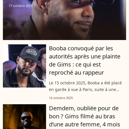
17 octobre 2025
Booba convoqué par les
autorités après une plainte
de Gims : ce qui est
reproché au rappeur
Le 15 octobre 2025, Booba a été placé
en garde à vue à Paris, suite à une
plainte déposée par Gims et sa
16 octobre 2025
compagne Demdem pour harcèlement
Demdem, oubliée pour de
moral et cyberharcèlement. Cette
bon ? Gims filmé au bras
plainte fait...
d’une autre femme, 4 mois