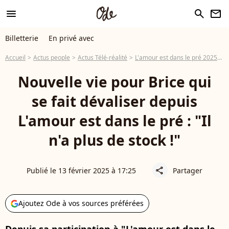
menu
search
newsletter
Billetterie
En privé avec
Accueil
Actus people
Actus Télé-réalité
L'amour est dans le pré 2025
N
Nouvelle vie pour Brice qui
se fait dévaliser depuis
L'amour est dans le pré : "Il
n'a plus de stock !"
Publié le 13 février 2025 à 17:25
Partager
share
Ajoutez Ode à vos sources préférées