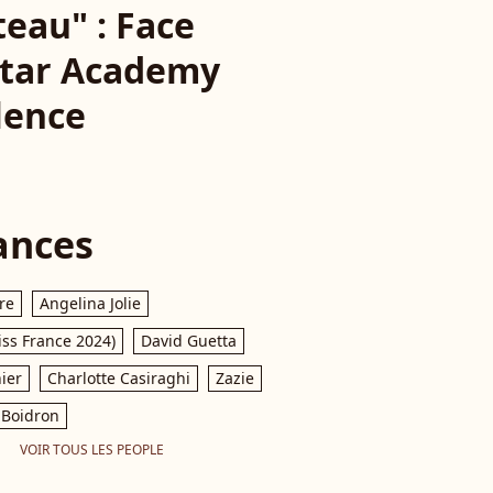
teau" : Face
 Star Academy
ilence
ances
re
Angelina Jolie
iss France 2024)
David Guetta
ier
Charlotte Casiraghi
Zazie
Boidron
VOIR TOUS LES PEOPLE