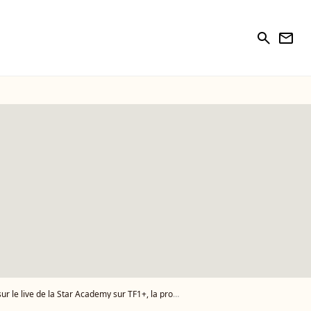
search
newsletter
la Star Academy sur TF1+, la production sort du silence