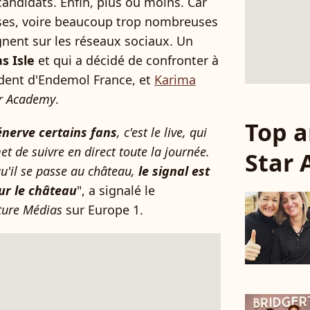
andidats. Enfin, plus ou moins. Car
ses, voire beaucoup trop nombreuses
gnent sur les réseaux sociaux. Un
s Isle
et qui a décidé de confronter à
ident d'Endemol France, et
Karima
r Academy
.
Top a
énerve certains fans
, c'est le live, qui
t de suivre en direct toute la journée.
Star
u'il se passe au château,
le signal est
ur le château
", a signalé le
ture Médias
sur Europe 1.