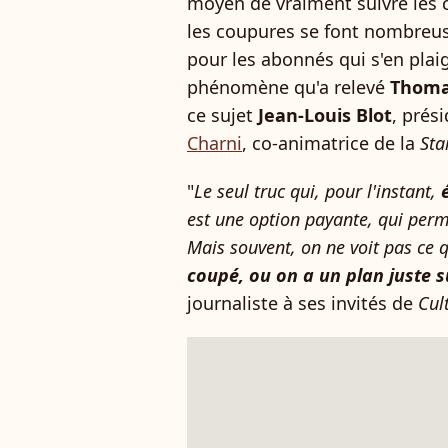
moyen de vraiment suivre les c
les coupures se font nombreu
pour les abonnés qui s'en plai
phénomène qu'a relevé
Thoma
ce sujet
Jean-Louis Blot
, prés
Charni
, co-animatrice de la
Sta
"
Le seul truc qui, pour l'instant,
est une option payante, qui perme
Mais souvent, on ne voit pas ce q
coupé, ou on a un plan juste s
journaliste à ses invités de
Cul