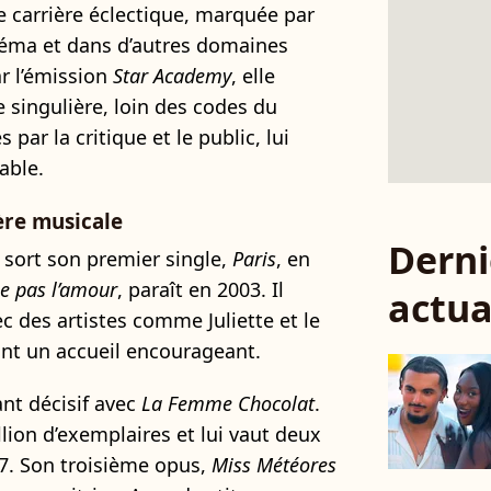
ne carrière éclectique, marquée par
néma et dans d’autres domaines
ar l’émission
Star Academy
, elle
e singulière, loin des codes du
ar la critique et le public, lui
able.
ère musicale
Derni
z sort son premier single,
Paris
, en
me pas l’amour
, paraît en 2003. Il
actua
c des artistes comme Juliette et le
nt un accueil encourageant.
ant décisif avec
La Femme Chocolat
.
lion d’exemplaires et lui vaut deux
07. Son troisième opus,
Miss Météores