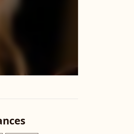
ances