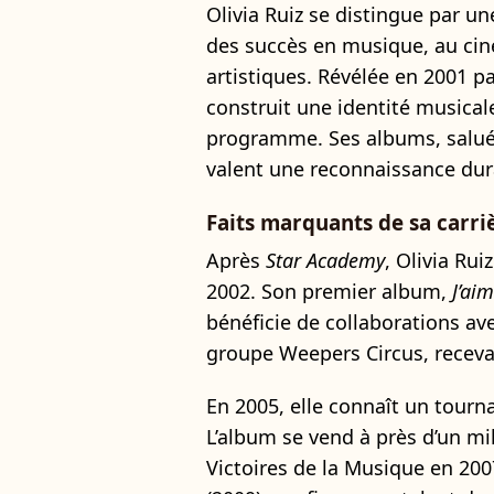
Olivia Ruiz se distingue par u
des succès en musique, au ci
artistiques. Révélée en 2001 p
construit une identité musical
programme. Ses albums, salués p
valent une reconnaissance dur
Faits marquants de sa carri
Après
Star Academy
, Olivia Rui
2002. Son premier album,
J’ai
bénéficie de collaborations ave
groupe Weepers Circus, receva
En 2005, elle connaît un tourn
L’album se vend à près d’un mil
Victoires de la Musique en 20