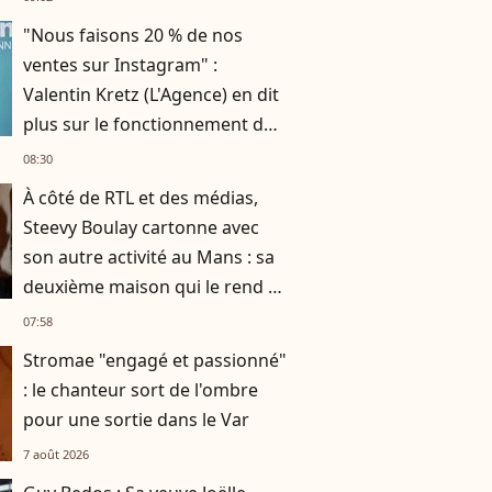
"Nous faisons 20 % de nos
ventes sur Instagram" :
Valentin Kretz (L'Agence) en dit
plus sur le fonctionnement du
business familial
08:30
À côté de RTL et des médias,
Steevy Boulay cartonne avec
son autre activité au Mans : sa
deuxième maison qui le rend si
heureux
07:58
Stromae "engagé et passionné"
: le chanteur sort de l'ombre
pour une sortie dans le Var
7 août 2026