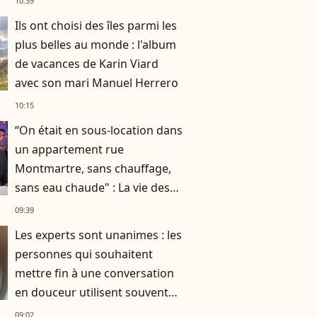
10:39
Ils ont choisi des îles parmi les
plus belles au monde : l'album
de vacances de Karin Viard
avec son mari Manuel Herrero
10:15
“On était en sous-location dans
un appartement rue
Montmartre, sans chauffage,
sans eau chaude" : La vie des
Chevaliers du Fiel avant le
09:39
succès
Les experts sont unanimes : les
personnes qui souhaitent
mettre fin à une conversation
en douceur utilisent souvent
ces 10 expressions courantes
09:02