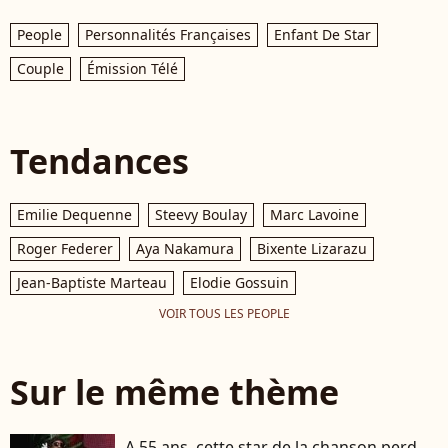
People
Personnalités Françaises
Enfant De Star
Couple
Émission Télé
Tendances
Emilie Dequenne
Steevy Boulay
Marc Lavoine
Roger Federer
Aya Nakamura
Bixente Lizarazu
Jean-Baptiste Marteau
Elodie Gossuin
VOIR TOUS LES PEOPLE
Sur le même thème
A 55 ans, cette star de la chanson perd