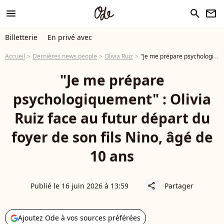
menu
search
newsletter
Billetterie
En privé avec
Accueil
Dernières news people
Olivia Ruiz
"Je me prépare psychologiquement" : Olivia Ruiz face au futur départ du foyer de son fils Nino, âgé de 10 ans
"Je me prépare
psychologiquement" : Olivia
Ruiz face au futur départ du
foyer de son fils Nino, âgé de
10 ans
Publié le 16 juin 2026 à 13:59
Partager
share
Ajoutez Ode à vos sources préférées