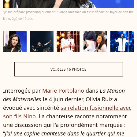
"Je me prépare psychologiquement" : Olivia Ruiz face au futur départ du foyer de son fils
Nino, âgé de 10 ans
VOIR LES 16 PHOTOS
Interrogée par
Marie Portolano
dans
La Maison
des Maternelles
le 4 juin dernier, Olivia Ruiz a
évoqué avec sincérité
sa relation fusionnelle avec
son fils Nino
. La chanteuse raconte notamment
une discussion qui l'a profondément marquée :
“
J'ai une copine chanteuse dans le quartier qui me