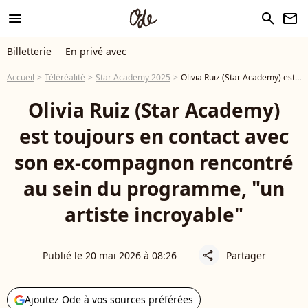
menu
search
newsletter
Billetterie
En privé avec
Accueil
Téléréalité
Star Academy 2025
Olivia Ruiz (Star Academy) est toujours en contact avec son ex-compagnon rencontré au sein du programme, "un artiste incroyable"
Olivia Ruiz (Star Academy)
est toujours en contact avec
son ex-compagnon rencontré
au sein du programme, "un
artiste incroyable"
Publié le 20 mai 2026 à 08:26
Partager
share
Ajoutez Ode à vos sources préférées