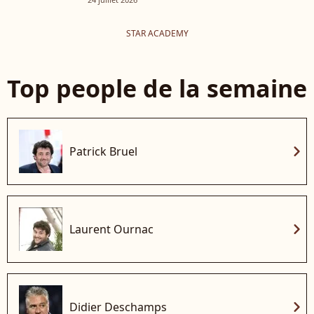
STAR ACADEMY
Top people de la semaine
chevron_right
Patrick Bruel
chevron_right
Laurent Ournac
chevron_right
Didier Deschamps