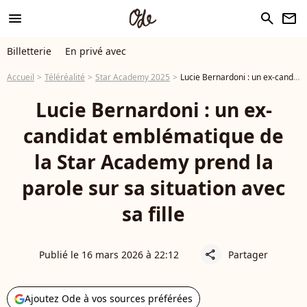
menu
search
newsletter
Billetterie
En privé avec
Accueil
Téléréalité
Star Academy 2025
Lucie Bernardoni : un ex-candidat emblématique de la Star Academy prend la parole sur sa situation avec sa fille
Lucie Bernardoni : un ex-
candidat emblématique de
la Star Academy prend la
parole sur sa situation avec
sa fille
Publié le 16 mars 2026 à 22:12
Partager
share
Ajoutez Ode à vos sources préférées