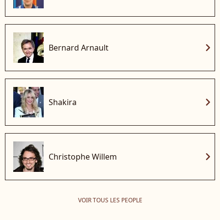
chevron_right
Bernard Arnault
chevron_right
Shakira
chevron_right
Christophe Willem
VOIR TOUS LES PEOPLE