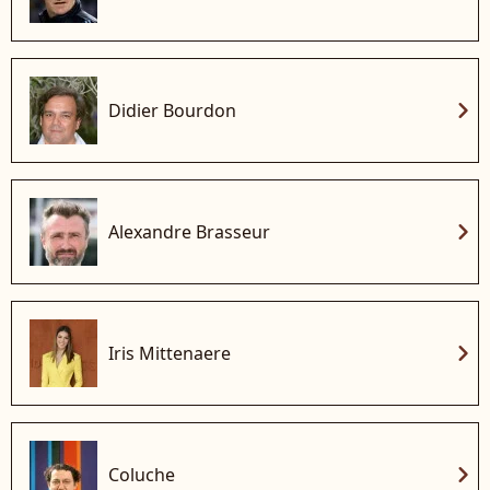
chevron_right
Didier Bourdon
chevron_right
Alexandre Brasseur
chevron_right
Iris Mittenaere
chevron_right
Coluche