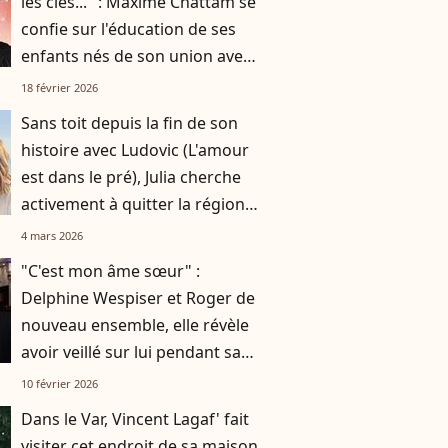
les clés..." : Maxime Chattam se
confie sur l'éducation de ses
enfants nés de son union avec
Faustine Bollaert
18 février 2026
Sans toit depuis la fin de son
histoire avec Ludovic (L'amour
est dans le pré), Julia cherche
activement à quitter la région
de l'agriculteur
4 mars 2026
"C'est mon âme sœur" :
Delphine Wespiser et Roger de
nouveau ensemble, elle révèle
avoir veillé sur lui pendant sa
convalescence au Mexique
10 février 2026
Dans le Var, Vincent Lagaf' fait
visiter cet endroit de sa maison