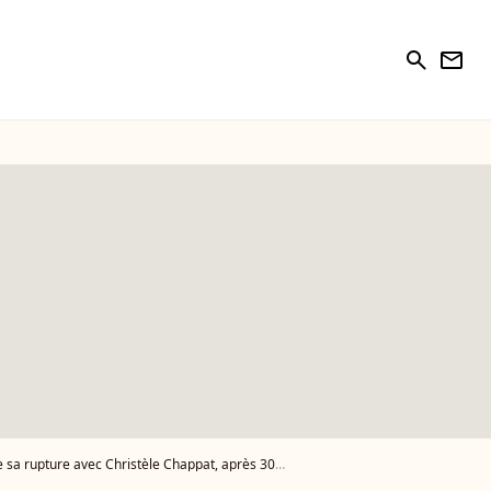
search
newsletter
pture avec Christèle Chappat, après 30 ans d'amour