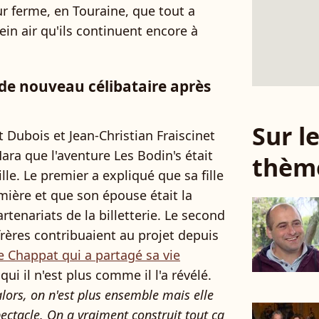
ur ferme, en Touraine, que tout a
n air qu'ils continuent encore à
 de nouveau célibataire après
Sur 
t Dubois et Jean-Christian Fraiscinet
ra que l'aventure Les Bodin's était
thèm
lle. Le premier a expliqué que sa fille
irmière et que son épouse était la
rtenariats de la billetterie. Le second
frères contribuaient au projet depuis
e Chappat qui a partagé sa vie
ui il n'est plus comme il l'a révélé.
ors, on n'est plus ensemble mais elle
ectacle. On a vraiment construit tout ça