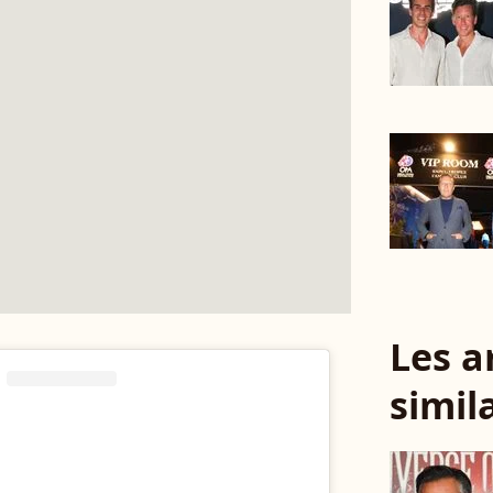
Les a
simil