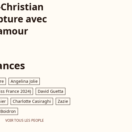
-Christian
pture avec
'amour
ances
re
Angelina Jolie
iss France 2024)
David Guetta
ier
Charlotte Casiraghi
Zazie
Boidron
VOIR TOUS LES PEOPLE