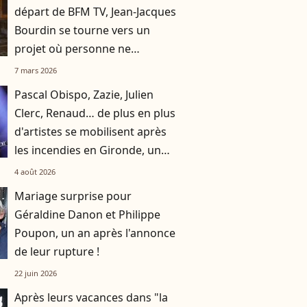
départ de BFM TV, Jean-Jacques
Bourdin se tourne vers un
projet où personne ne
l’attendait : "Je choisis la clarté"
7 mars 2026
Pascal Obispo, Zazie, Julien
Clerc, Renaud… de plus en plus
d'artistes se mobilisent après
les incendies en Gironde, un
grand concert caritatif
4 août 2026
annoncé
Mariage surprise pour
Géraldine Danon et Philippe
Poupon, un an après l'annonce
de leur rupture !
22 juin 2026
Après leurs vacances dans "la