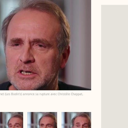
inet (Les Bodin's) annonce sa rupture avec Christèle Chappat,