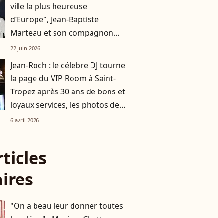
ville la plus heureuse
d’Europe", Jean-Baptiste
Marteau et son compagnon
Jean s’affichent à un événement
22 juin 2026
très couru à Paris
Jean-Roch : le célèbre DJ tourne
la page du VIP Room à Saint-
Tropez après 30 ans de bons et
loyaux services, les photos de
sa soirée de fermeture
6 avril 2026
rticles
aires
"On a beau leur donner toutes