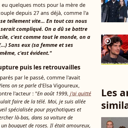
t eu quelques mots pour la mère de
 couple depuis 27 ans déjà, comme l'a
se tellement vite... En tout cas nous
 serait compliqué. On a dû se battre
acile, c'est comme tout le monde, on a
player2
(...) Sans eux (sa femme et ses
e même, c'est évident."
pture puis les retrouvailles
éparés par le passé, comme l'avait
iens on se parle
d'Elsa Vigoureux,
Les a
ntre l'acteur : "
En août 1999,
j'ai quitté
ulait faire de la télé. Moi, je suis allée
simil
eil spécialisée pour psychotiques et
ercher là-bas, dans sa voiture de
c un bouquet de roses. Il était amoureux,