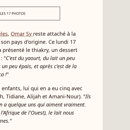
 LES 17 PHOTOS
eles
,
Omar Sy
reste attaché à la
son pays d'origine. Ce lundi 17
 a présenté le thiakry, un dessert
: "
C'est du yaourt, du lait un peu
t un peu épais, et après c'est de la
a !
"
s enfants, lui qui en a eu cinq avec
ah, Tidiane, Alijah et Amani-Nour). "
Ils
'en a quelque uns qui aiment vraiment.
l'Afrique de l'Ouest), le lait nous
mes."