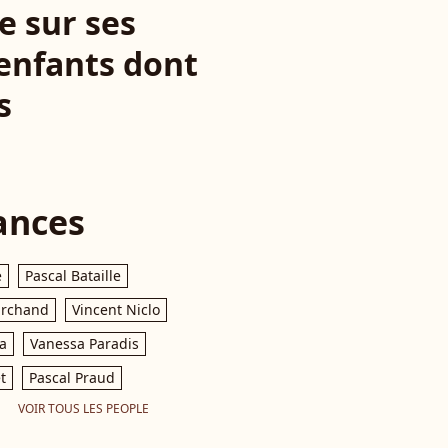
re sur ses
 enfants dont
s
ances
e
Pascal Bataille
archand
Vincent Niclo
a
Vanessa Paradis
t
Pascal Praud
VOIR TOUS LES PEOPLE