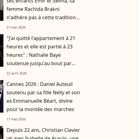
ses enfants Emir et Selma, sa
femme Rachida Brakni
n'adhère pas à cette tradition
familiale, "je tente de lui faire
21 mai 2026
changer d'avis"
"J'ai quitté l'appartement à 21
heures et elle est partie à 23
heures" : Nathalie Baye
soutenue jusqu'au bout par
Bruno Chiche
22 avril 2026
Cannes 2026 : Daniel Auteuil
soutenu par sa fille Nelly et son
ex Emmanuelle Béart, divine
pour la montée des marches
17 mai 2026
Depuis 22 ans, Christian Clavier
vit avec Isabelle de Araujo, une