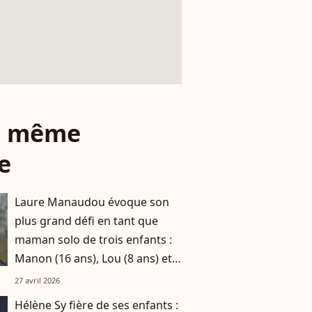
le même
e
Laure Manaudou évoque son
plus grand défi en tant que
maman solo de trois enfants :
Manon (16 ans), Lou (8 ans) et
Sacha (5 ans)
27 avril 2026
Hélène Sy fière de ses enfants :