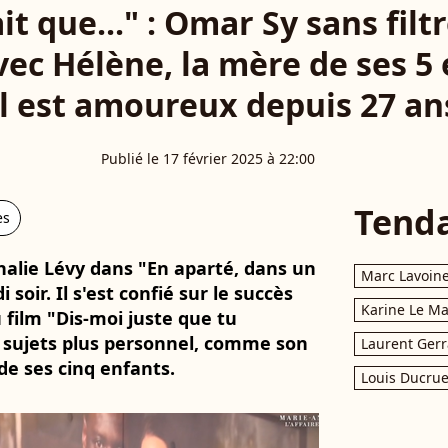
t que..." : Omar Sy sans filt
avec Hélène, la mère de ses 5
il est amoureux depuis 27 an
Publié le 17 février 2025 à 22:00
Tend
es
thalie Lévy dans "En aparté, dans un
Marc Lavoin
soir. Il s'est confié sur le succès
Karine Le M
u film "Dis-moi juste que tu
s sujets plus personnel, comme son
Laurent Gerr
de ses cinq enfants.
Louis Ducrue