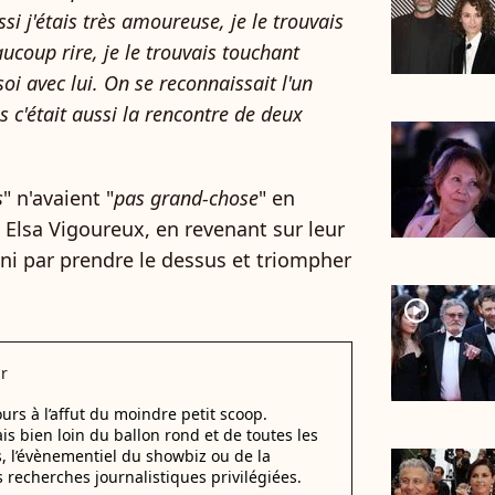
si j'étais très amoureuse, je le trouvais
aucoup rire, je le trouvais touchant
soi avec lui. On se reconnaissait l'un
s c'était aussi la rencontre de deux
s
" n'avaient "
pas grand-chose
" en
lsa Vigoureux, en revenant sur leur
ini par prendre le dessus et triompher
player2
r
urs à l’affut du moindre petit scoop.
ais bien loin du ballon rond et de toutes les
s, l’évènementiel du showbiz ou de la
s recherches journalistiques privilégiées.