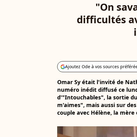
"On savai
difficultés 
Ajoutez Ode à vos sources préféré
Omar Sy était l'invité de Na
numéro inédit diffusé ce lundi 
d'"Intouchables", la sortie d
m'aimes", mais aussi sur de
couple avec Hélène, la mère 