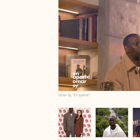
Omar Sy, "En aparté".