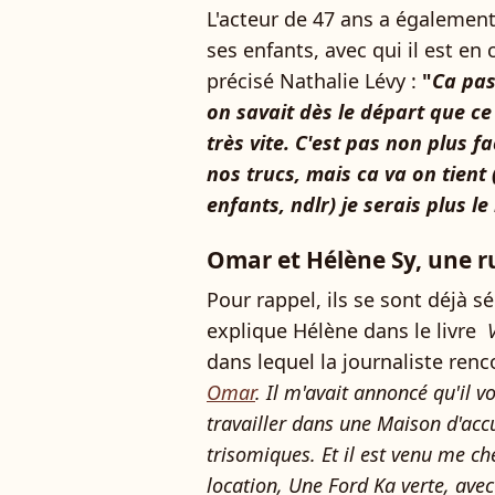
L'acteur de 47 ans a égalemen
ses enfants, avec qui il est en
précisé Nathalie Lévy :
"
Ca pas
on savait dès le départ que ce
très vite. C'est pas non plus f
nos trucs, mais ca va on tient 
enfants, ndlr) je serais plus l
Omar et Hélène Sy, une ru
Pour rappel, ils se sont déjà s
explique Hélène dans le livre
V
dans lequel la journaliste renco
Omar
. Il m'avait annoncé qu'il vo
travailler dans une Maison d'accu
trisomiques. Et il est venu me ch
location, Une Ford Ka verte, ave