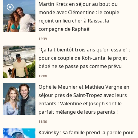
Martin Kretz en séjour au bout du
player2
monde avec Clémentine : le couple
rejoint un lieu cher à Raïssa, la
compagne de Raphaël
12:39
"Ça fait bientôt trois ans qu'on essaie" :
pour ce couple de Koh-Lanta, le projet
bébé ne se passe pas comme prévu
12:08
Ophélie Meunier et Mathieu Vergne en
séjour près de Saint-Tropez avec leurs
enfants : Valentine et Joseph sont le
parfait mélange de leurs parents !
11:36
Kavinsky : sa famille prend la parole pour