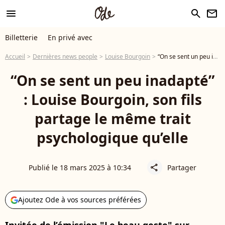
menu
search
newsletter
Billetterie
En privé avec
Accueil
Dernières news people
Louise Bourgoin
“On se sent un peu inadapté” : Louise Bourgoin, son fils partage le même trait psychologique qu’elle
“On se sent un peu inadapté”
: Louise Bourgoin, son fils
partage le même trait
psychologique qu’elle
Publié le 18 mars 2025 à 10:34
Partager
share
Ajoutez Ode à vos sources préférées