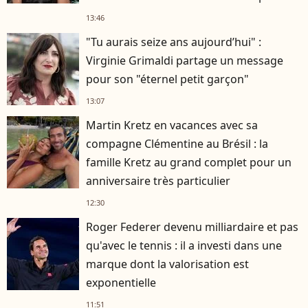
rester musclé à 56 ans ?
13:46
"Tu aurais seize ans aujourd’hui" :
Virginie Grimaldi partage un message
pour son "éternel petit garçon"
13:07
Martin Kretz en vacances avec sa
compagne Clémentine au Brésil : la
famille Kretz au grand complet pour un
anniversaire très particulier
12:30
Roger Federer devenu milliardaire et pas
qu'avec le tennis : il a investi dans une
marque dont la valorisation est
exponentielle
11:51