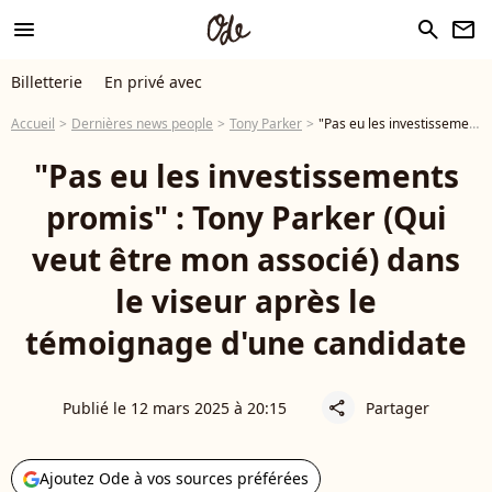
menu
search
newsletter
Billetterie
En privé avec
Accueil
Dernières news people
Tony Parker
"Pas eu les investissements promis" : Tony Parker (Qui veut être mon associé) dans le viseur après le témoignage d'une candidate
"Pas eu les investissements
promis" : Tony Parker (Qui
veut être mon associé) dans
le viseur après le
témoignage d'une candidate
Publié le 12 mars 2025 à 20:15
Partager
share
Ajoutez Ode à vos sources préférées