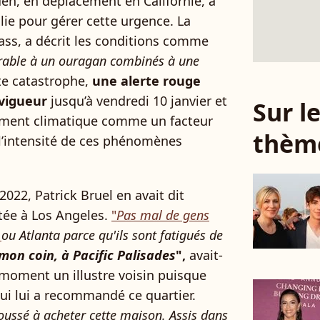
iden, en déplacement en Californie, a
lie pour gérer cette urgence. La
ass, a décrit les conditions comme
arable à un ouragan combinés à une
tte catastrophe,
une alerte rouge
 vigueur
jusqu’à vendredi 10 janvier et
Sur 
gement climatique comme un facteur
thèm
t l’intensité de ces phénomènes
022, Patrick Bruel en avait dit
tée à Los Angeles.
"
Pas mal de gens
i
ou Atlanta parce qu'ils sont fatigués de
 mon coin, à Pacific Palisades
",
avait-
n moment un illustre voisin puisque
qui lui a recommandé ce quartier.
 poussé à acheter cette maison. Assis dans