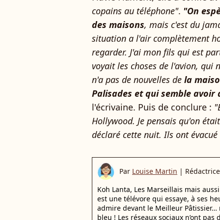
copains au téléphone"
.
"On espè
des maisons
, mais c'est du jama
situation a l'air complètement ho
regarder. J'ai mon fils qui est p
voyait les choses de l'avion, qui
n'a pas de nouvelles de
la maiso
Palisades et qui semble avoir
l'écrivaine. Puis de conclure :
"
Hollywood. Je pensais qu'on était l
déclaré cette nuit. Ils ont évacué
Par
Louise Martin
|
Rédactrice
Koh Lanta, Les Marseillais mais auss
est une télévore qui essaye, à ses he
admire devant le Meilleur Pâtissier… 
bleu ! Les réseaux sociaux n’ont pas d