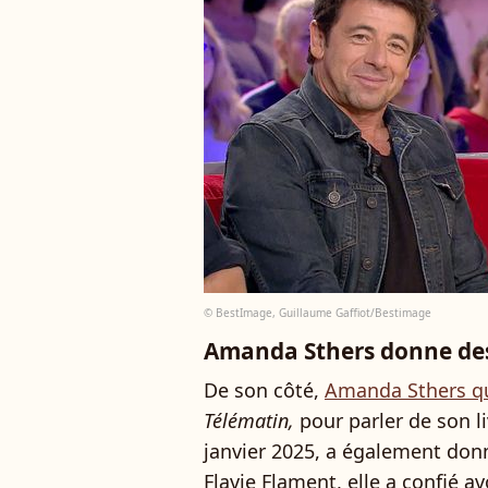
© BestImage, Guillaume Gaffiot/Bestimage
Amanda Sthers donne des
De son côté,
Amanda Sthers qui
Télématin,
pour parler de son li
janvier 2025, a également donn
Flavie Flament, elle a confié a