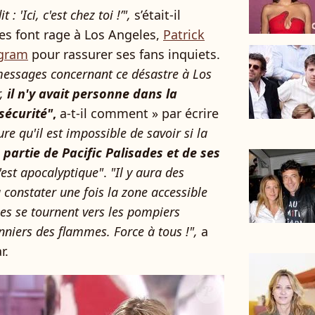
 : 'Ici, c'est chez toi !’",
s’était-il
es font rage à Los Angeles,
Patrick
agram
pour rassurer ses fans inquiets.
essages concernant ce désastre à Los
,
il n'y avait personne dans la
sécurité"
,
a-t-il comment » par écrire
ure qu'il est impossible de savoir si la
 partie de Pacific Palisades et de ses
'est apocalyptique"
.
"Il y aura des
 constater une fois la zone accessible
s se tournent vers les pompiers
nniers des flammes. Force à tous !",
a
r.