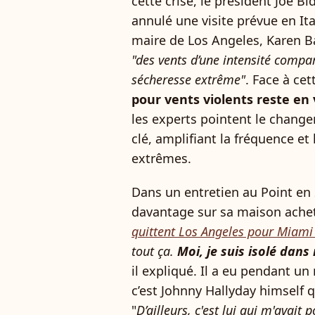
cette crise, le président Joe B
annulé une visite prévue en Ita
maire de Los Angeles, Karen B
"des vents d’une intensité comp
sécheresse extrême"
. Face à ce
pour vents violents reste en
les experts pointent le chan
clé, amplifiant la fréquence e
extrêmes.
Dans un entretien au Point en 2
davantage sur sa maison ache
quittent Los Angeles pour Miam
tout ça.
Moi, je suis isolé dans
il expliqué. Il a eu pendant u
c’est Johnny Hallyday himself 
"
D’ailleurs, c'est lui qui m'avait