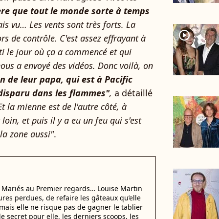
re que tout le monde sorte à temps
is vu… Les vents sont très forts. La
player2
rs de contrôle. C'est assez effrayant à
arti le jour où ça a commencé et qui
 nous a envoyé des vidéos. Donc voilà, on
n de leur papa, qui est à Pacific
 disparu dans les flammes"
,
a détaillé
Et la mienne est de l'autre côté, à
oin, et puis il y a eu un feu qui s'est
 la zone aussi"
.
i Mariés au Premier regards… Louise Martin
ures perdues, de refaire les gâteaux qu’elle
mais elle ne risque pas de gagner le tablier
e secret pour elle, les derniers scoops, les