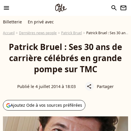
menu
search
newsletter
Billetterie
En privé avec
Accueil
Dernières news people
Patrick Bruel
Patrick Bruel : Ses 30 ans de carrière célébrés en grande pompe sur TMC
Patrick Bruel : Ses 30 ans de
carrière célébrés en grande
pompe sur TMC
Publié le 4 juillet 2014 à 18:03
Partager
share
Ajoutez Ode à vos sources préférées