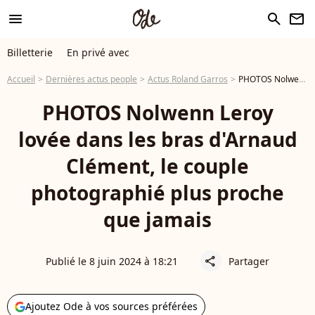
menu
search
newsletter
Billetterie
En privé avec
Accueil
Dernières actus people
Actus Roland Garros
PHOTOS Nolwenn Leroy lovée dans les bras d'Arnaud Clément, le couple photographié plus proche que jamais
PHOTOS Nolwenn Leroy
lovée dans les bras d'Arnaud
Clément, le couple
photographié plus proche
que jamais
Publié le 8 juin 2024 à 18:21
Partager
share
Ajoutez Ode à vos sources préférées