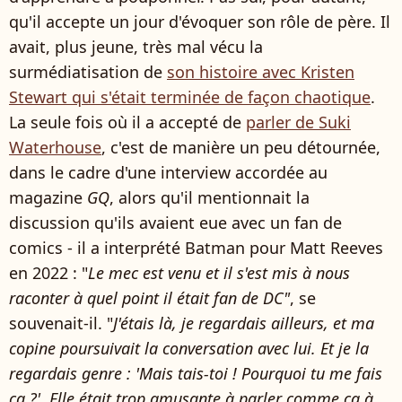
qu'il accepte un jour d'évoquer son rôle de père. Il
avait, plus jeune, très mal vécu la
surmédiatisation de
son histoire avec Kristen
Stewart qui s'était terminée de façon chaotique
.
La seule fois où il a accepté de
parler de Suki
Waterhouse
, c'est de manière un peu détournée,
dans le cadre d'une interview accordée au
magazine
GQ
, alors qu'il mentionnait la
discussion qu'ils avaient eue avec un fan de
comics - il a interprété Batman pour Matt Reeves
en 2022 : "
Le mec est venu et il s'est mis à nous
raconter à quel point il était fan de DC"
, se
souvenait-il. "
J'étais là, je regardais ailleurs, et ma
copine poursuivait la conversation avec lui. Et je la
regardais genre : 'Mais tais-toi ! Pourquoi tu me fais
ça ?'. Elle était trop amusante à parler comme ça à