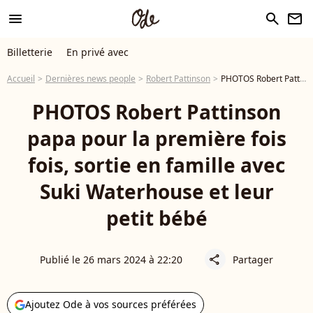
menu
search
newsletter
Billetterie
En privé avec
Accueil
Dernières news people
Robert Pattinson
PHOTOS Robert Pattinson papa pour la première fois fois, sortie en famille avec Suki Waterhouse et leur petit bébé
PHOTOS Robert Pattinson
papa pour la première fois
fois, sortie en famille avec
Suki Waterhouse et leur
petit bébé
Publié le 26 mars 2024 à 22:20
Partager
share
Ajoutez Ode à vos sources préférées