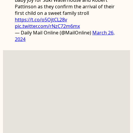
Baby joy for Suki Waterhouse and Robert
Pattinson as they confirm the arrival of their
first child on a sweet family stroll
https://t.co/o5OjtCL28v
pic.twitter.com/rNzC72m6mx
— Daily Mail Online (@MailOnline)
March 26,
2024