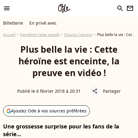
menu
search
newsletter
Billetterie
En privé avec
Accueil
Dernières news people
Dounia Coesens
Plus belle la vie : Cette héroïne est enceinte, la preuve en vidéo !
Plus belle la vie : Cette
héroïne est enceinte, la
preuve en vidéo !
Publié le 6 février 2018 à 20:31
Partager
share
Ajoutez Ode à vos sources préférées
Une grossesse surprise pour les fans de la
série...