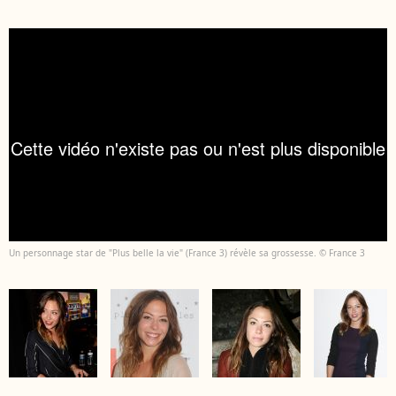
Un personnage star de "Plus belle la vie" (France 3) révèle sa grossesse. © France 3