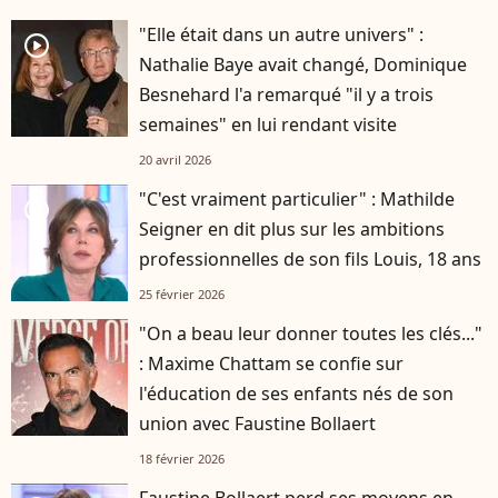
"Elle était dans un autre univers" :
player2
Nathalie Baye avait changé, Dominique
Besnehard l'a remarqué "il y a trois
semaines" en lui rendant visite
20 avril 2026
"C'est vraiment particulier" : Mathilde
player2
Seigner en dit plus sur les ambitions
professionnelles de son fils Louis, 18 ans
25 février 2026
"On a beau leur donner toutes les clés..."
: Maxime Chattam se confie sur
l'éducation de ses enfants nés de son
union avec Faustine Bollaert
18 février 2026
Faustine Bollaert perd ses moyens en