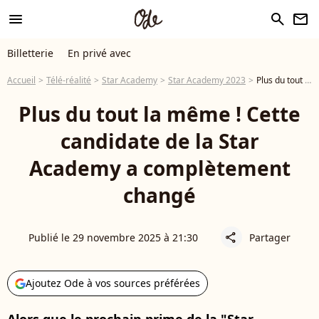
menu
search
newsletter
Billetterie
En privé avec
Accueil
Télé-réalité
Star Academy
Star Academy 2023
Plus du tout la même ! Cette candidate de la Star Academy a complètement changé
Plus du tout la même ! Cette
candidate de la Star
Academy a complètement
changé
Publié le 29 novembre 2025 à 21:30
Partager
share
Ajoutez Ode à vos sources préférées