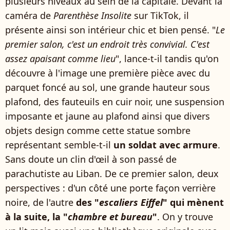
plusieurs niveaux au sein de la capitale. Devant la
caméra de
Parenthèse Insolite
sur TikTok, il
présente ainsi son intérieur chic et bien pensé. "
Le
premier salon, c'est un endroit très convivial. C'est
assez apaisant comme lieu
", lance-t-il tandis qu'on
découvre à l'image une première pièce avec du
parquet foncé au sol, une grande hauteur sous
plafond, des fauteuils en cuir noir, une suspension
imposante et jaune au plafond ainsi que divers
objets design comme cette statue sombre
représentant semble-t-il
un soldat avec armure
.
Sans doute un clin d'œil à son passé de
parachutiste au Liban. De ce premier salon, deux
perspectives : d'un côté une porte façon verrière
noire, de l'autre
des "
escaliers Eiffel
" qui mènent
à la suite, la "
chambre et bureau
"
. On y trouve