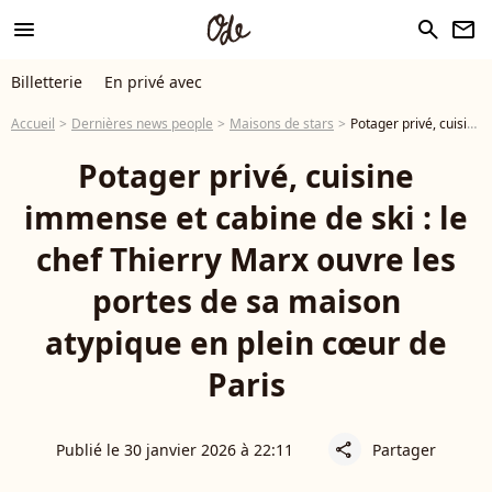
menu
search
newsletter
Billetterie
En privé avec
Accueil
Dernières news people
Maisons de stars
Potager privé, cuisine immense et cabine de ski : le chef Thierry Marx ouvre les portes de sa maison atypique en plein cœur de Paris
Potager privé, cuisine
immense et cabine de ski : le
chef Thierry Marx ouvre les
portes de sa maison
atypique en plein cœur de
Paris
Publié le 30 janvier 2026 à 22:11
Partager
share