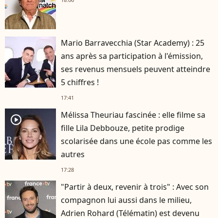
Mario Barravecchia (Star Academy) : 25
ans après sa participation à l'émission,
ses revenus mensuels peuvent atteindre
5 chiffres !
17:41
Mélissa Theuriau fascinée : elle filme sa
player2
fille Lila Debbouze, petite prodige
scolarisée dans une école pas comme les
autres
17:28
"Partir à deux, revenir à trois" : Avec son
compagnon lui aussi dans le milieu,
Adrien Rohard (Télématin) est devenu