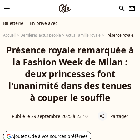
menu
search
newsletter
Billetterie
En privé avec
Accueil
Dernières actus people
Actus Famille royale
Présence royale remarquée à la Fashion Week de Milan : deux princesses font l'unanimité dans des tenues à couper le souffle
Présence royale remarquée à
la Fashion Week de Milan :
deux princesses font
l'unanimité dans des tenues
à couper le souffle
Publié le 29 septembre 2025 à 23:10
Partager
share
Ajoutez Ode à vos sources préférées