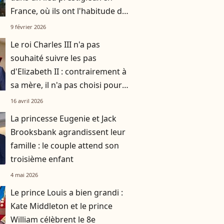
France, où ils ont l'habitude de
se rendre avec leurs trois
9 février 2026
enfants
Le roi Charles III n'a pas
souhaité suivre les pas
d'Elizabeth II : contrairement à
sa mère, il n'a pas choisi pour
résidence ce monument de la
16 avril 2026
couronne
La princesse Eugenie et Jack
Brooksbank agrandissent leur
famille : le couple attend son
troisième enfant
4 mai 2026
Le prince Louis a bien grandi :
Kate Middleton et le prince
William célèbrent le 8e