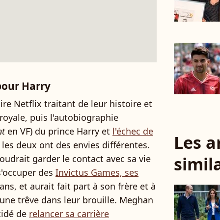
pour Harry
re Netflix traitant de leur histoire et
 royale, puis l'autobiographie
nt
en VF) du prince Harry et
l'échec de
Les a
s les deux ont des envies différentes.
simil
 voudrait garder le contact avec sa vie
s'occuper des
Invictus Games, ses
ns, et aurait fait part à son frère et à
 une trêve dans leur brouille. Meghan
écidé de
relancer sa carrière