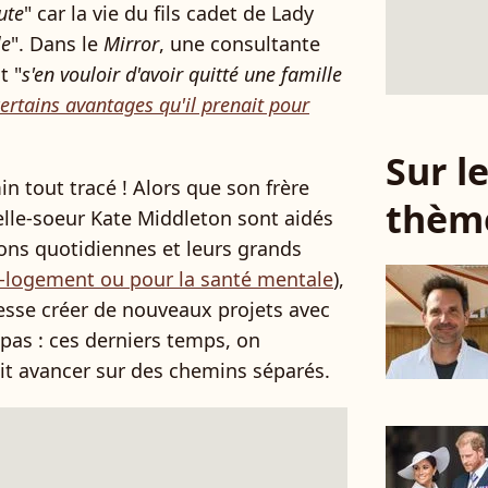
ute
" car la vie du fils cadet de Lady
le
". Dans le
Mirror
, une consultante
t "
s'en vouloir d'avoir quitté une famille
ertains avantages qu'il prenait pour
Sur 
 tout tracé ! Alors que son frère
thèm
belle-soeur Kate Middleton sont aidés
ions quotidiennes et leurs grands
l-logement ou pour la santé mentale
),
 cesse créer de nouveaux projets avec
as : ces derniers temps, on
t avancer sur des chemins séparés.