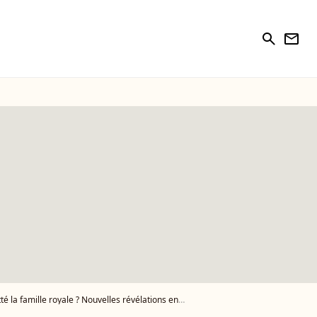
search
newsletter
famille royale ? Nouvelles révélations en plein trouble