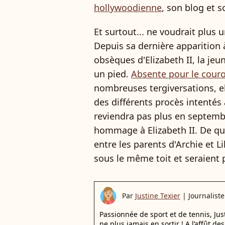
hollywoodienne
, son blog et 
Et surtout... ne voudrait plus 
Depuis sa dernière apparition 
obsèques d'Elizabeth II, la je
un pied.
Absente pour le cou
nombreuses tergiversations, e
des différents procès intentés 
reviendra pas plus en septembr
hommage à Elizabeth II. De qu
entre les parents d'Archie et Lil
sous le même toit et seraient 
Par
Justine Texier
|
Journaliste
Passionnée de sport et de tennis, Ju
ne plus jamais en sortir ! A l’affût d