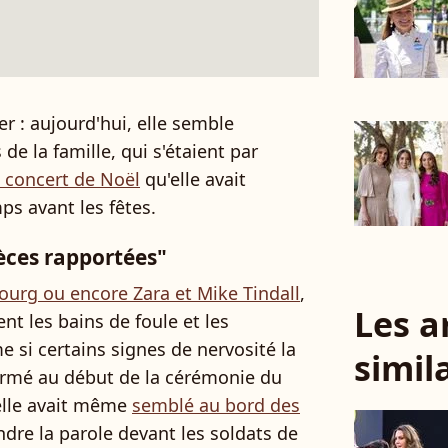
er : aujourd'hui, elle semble
e la famille, qui s'étaient par
e concert de Noël
qu'elle avait
s avant les fêtes.
ièces rapportées"
urg ou encore Zara et Mike Tindall
,
Les a
nt les bains de foule et les
e si certains signes de nervosité la
simil
 fermé au début de la cérémonie du
elle avait même
semblé au bord des
ndre la parole devant les soldats de