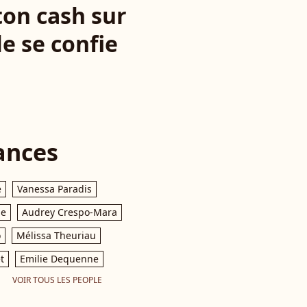
ton cash sur
le se confie
ances
e
Vanessa Paradis
le
Audrey Crespo-Mara
o
Mélissa Theuriau
t
Emilie Dequenne
VOIR TOUS LES PEOPLE