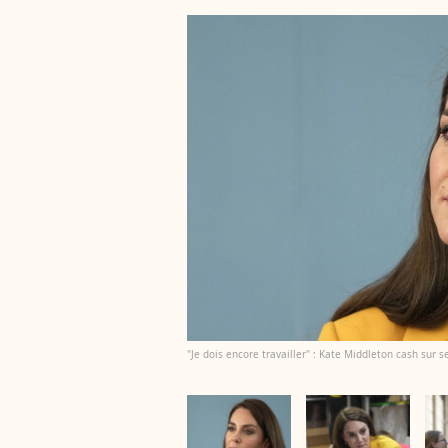
"Je dois encore travailler" : Kate Middleton cash sur s