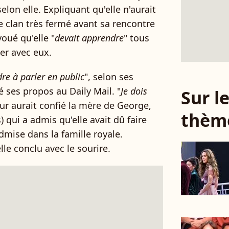
selon elle. Expliquant qu'elle n'aurait
ce clan très fermé avant sa rencontre
voué qu'elle "
devait apprendre
" tous
er avec eux.
re à parler en public
", selon ses
é ses propos au Daily Mail. "
Je dois
Sur 
eur aurait confié la mère de George,
thèm
s) qui a admis qu'elle avait dû faire
dmise dans la famille royale.
elle conclu avec le sourire.