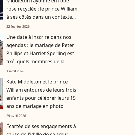
Middleton rayonne en robe
rose recyclée : le prince William
à ses côtés dans un contexte
délicat pour la famille royale
22 février 2026
Une date à inscrire dans nos
agendas : le mariage de Peter
Phillips et Harriet Sperling est
fixé, quels membres de la
famille royale britannique
1 avril 2026
présents ?
Kate Middleton et le prince
William entourés de leurs trois
enfants pour célébrer leurs 15
ans de mariage en photo
29 avril 2026
Écartée de ses engagements à
cause de l'idylle de sa sœur