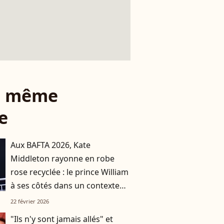
le même
e
Aux BAFTA 2026, Kate
Middleton rayonne en robe
rose recyclée : le prince William
à ses côtés dans un contexte
délicat pour la famille royale
22 février 2026
"Ils n'y sont jamais allés" et