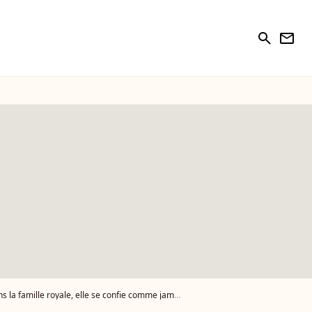
search
newsletter
s la famille royale, elle se confie comme jamais