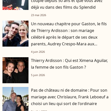
couple depuis 50 ans et que vous avez
déjà vu dans des films du Splendid
23 mai 2026
Un nouveau chapitre pour Gaston, le fils
de Thierry Ardisson : son mariage
célébré après le départ de ses deux
parents, Audrey Crespo-Mara aux
premières loges
4 juin 2026
Thierry Ardisson : Qui est Ximena Aguilar,
la femme de son fils Gaston ?
5 juin 2026
Pas de château ni de domaine : Pour son
mariage avec Chrislaure, Frank Leboeuf a
choisi un lieu qui sort de l'ordinaire