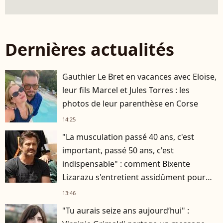
Dernières actualités
Gauthier Le Bret en vacances avec Eloïse,
leur fils Marcel et Jules Torres : les
photos de leur parenthèse en Corse
14:25
"La musculation passé 40 ans, c'est
important, passé 50 ans, c'est
indispensable" : comment Bixente
Lizarazu s'entretient assidûment pour
rester musclé à 56 ans ?
13:46
"Tu aurais seize ans aujourd’hui" :