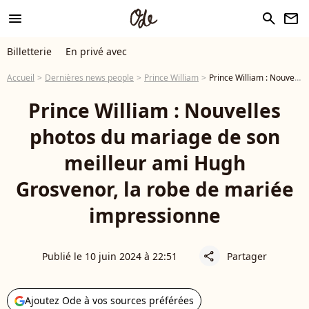
menu
search
newsletter
Billetterie
En privé avec
Accueil
Dernières news people
Prince William
Prince William : Nouvelles photos du mariage de son meilleur ami Hugh Grosvenor, la robe de mariée impressionne
Prince William : Nouvelles
photos du mariage de son
meilleur ami Hugh
Grosvenor, la robe de mariée
impressionne
Publié le 10 juin 2024 à 22:51
Partager
share
Ajoutez Ode à vos sources préférées