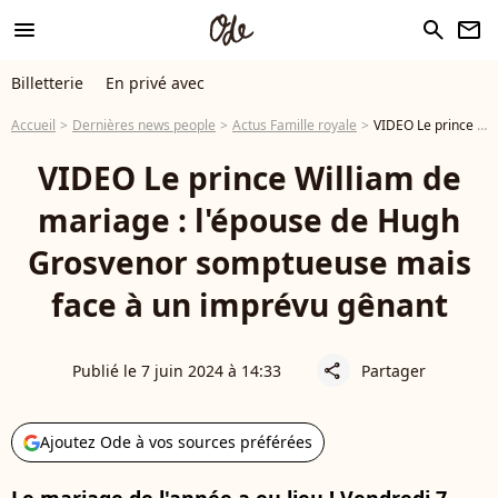
menu
search
newsletter
Billetterie
En privé avec
Accueil
Dernières news people
Actus Famille royale
VIDEO Le prince William de mariage : l'épouse de Hugh Grosvenor somptueuse mais face à un imprévu gênant
VIDEO Le prince William de
mariage : l'épouse de Hugh
Grosvenor somptueuse mais
face à un imprévu gênant
Publié le 7 juin 2024 à 14:33
Partager
share
Ajoutez Ode à vos sources préférées