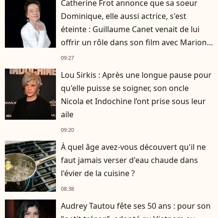
Catherine Frot annonce que sa soeur
Dominique, elle aussi actrice, s'est
éteinte : Guillaume Canet venait de lui
offrir un rôle dans son film avec Marion
Cotillard
09:27
Lou Sirkis : Après une longue pause pour
qu'elle puisse se soigner, son oncle
Nicola et Indochine l’ont prise sous leur
aile
09:20
À quel âge avez-vous découvert qu'il ne
faut jamais verser d'eau chaude dans
l'évier de la cuisine ?
08:38
Audrey Tautou fête ses 50 ans : pour son