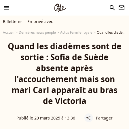
menu
search
newsletter
Billetterie
En privé avec
Accueil
Dernières news people
Actus Famille royale
Quand les diadèmes sont de sortie : Sofia de Suède absente après l'accouchement mais son mari Carl apparaît au bras de Victoria
Quand les diadèmes sont de
sortie : Sofia de Suède
absente après
l'accouchement mais son
mari Carl apparaît au bras
de Victoria
Publié le 20 mars 2025 à 13:36
Partager
share