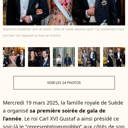
Quand les diadèmes sont de sortie : Sofia de Suède absente après l'accouchement mais
son mari Carl apparaît au bras de Victoria
VOIR LES 24 PHOTOS
Mercredi 19 mars 2025, la famille royale de Suède
a organisé
sa première soirée de gala de
l’année
. Le roi Carl XVI Gustaf a ainsi présidé ce
soir-là le "
representationsmiddag
" aux côtés de son