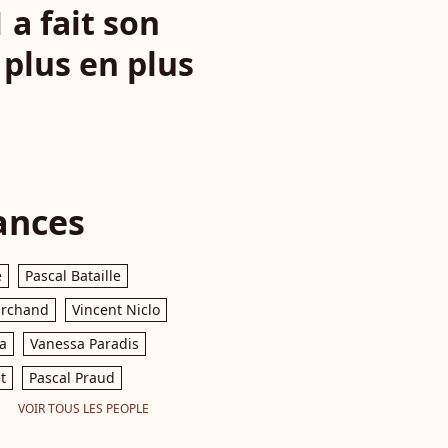
 a fait son
 plus en plus
ances
e
Pascal Bataille
archand
Vincent Niclo
a
Vanessa Paradis
t
Pascal Praud
VOIR TOUS LES PEOPLE