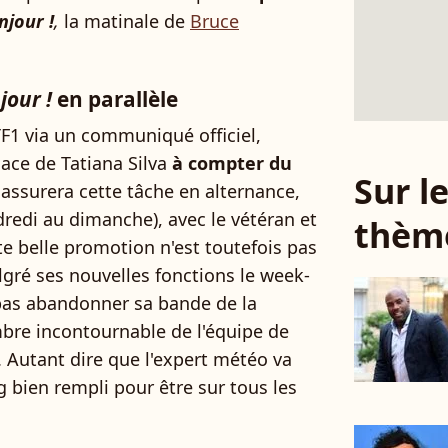
njour !
,
la matinale de
Bruce
jour !
en parallèle
F1 via un communiqué officiel,
lace de Tatiana Silva
à compter du
Sur 
l assurera cette tâche en alternance,
redi au dimanche), avec le vétéran et
thèm
te belle promotion n'est toutefois pas
lgré ses nouvelles fonctions le week-
as abandonner sa bande de la
bre incontournable de l'équipe de
. Autant dire que l'expert météo va
g bien rempli pour être sur tous les