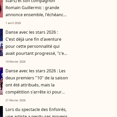
stars) et son compagnon
Romain Guillermic : grande
annonce ensemble, l'échéance
est dans quelques mois
1 avril 2026
Danse avec les stars 2026 :
C'est déjà une fin d'aventure
pour cette personnalité qui
avait pourtant progressé, "c'est
presque dommage"
14 février 2026
Danse avec les stars 2026 : Les
deux premiers "10" de la saison
ont été attribués, mais la
compétition s'arrête ici pour
cette personnalité
21 février 2026
Lors du spectacle des Enfoirés,
une artiste a perdu ses moyens