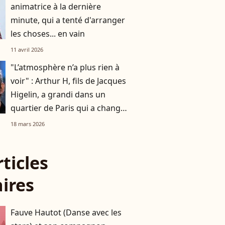
animatrice à la dernière
minute, qui a tenté d'arranger
les choses... en vain
11 avril 2026
"L’atmosphère n’a plus rien à
voir" : Arthur H, fils de Jacques
Higelin, a grandi dans un
quartier de Paris qui a changé
du tout au tout
18 mars 2026
rticles
aires
Fauve Hautot (Danse avec les