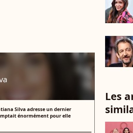
lva
Les a
simil
atiana Silva adresse un dernier
omptait énormément pour elle