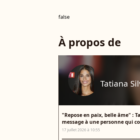
false
À propos de
Tatiana Si
"Repose en paix, belle âme" : T
message à une personne qui c
17 juillet 2026 à 10:55