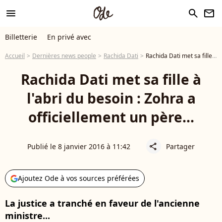
menu
search
newsletter
Billetterie
En privé avec
Accueil
Dernières news people
Rachida Dati
Rachida Dati met sa fille à l'abri du besoin : Zohra a officiellement un père...
Rachida Dati met sa fille à
l'abri du besoin : Zohra a
officiellement un père...
Publié le 8 janvier 2016 à 11:42
Partager
share
Ajoutez Ode à vos sources préférées
La justice a tranché en faveur de l'ancienne
ministre...