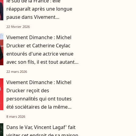
le sud de la France : elle
réapparaît après une longue
pause dans Vivement
dimanche
22 février 2026
Vivement Dimanche : Michel
Drucker et Catherine Ceylac
entourés d'une actrice venue
avec son fils, il est tout autant
talentueux qu'elle !
22 mars 2026
Vivement Dimanche : Michel
Drucker reçoit des
personnalités qui ont toutes
été sociétaires de la même
émission !
8 mars 2026
Dans le Var, Vincent Lagaf' fait
visiter cet endroit de sa maison