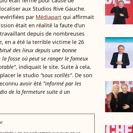
udio était fermé pour cause de
délocaliser aux Studios Rive Gauche.
evérifiées par
Médiapart
qui affirmait
ion était en réalité la faute d'un
 travaillant depuis de nombreuses
e
, en a été la terrible victime le 26
bitué des lieux depuis une bonne
 la fosse où peut se ranger le fameux
otable"
, indiquait le site. Suite à cela,
 placer le studio
"sous scellés"
. De son
 reconnu avoir été
"informé par les
udio de la fermeture suite à un
ur