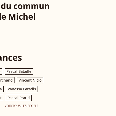
rs du commun
e Michel
ances
e
Pascal Bataille
archand
Vincent Niclo
a
Vanessa Paradis
t
Pascal Praud
VOIR TOUS LES PEOPLE