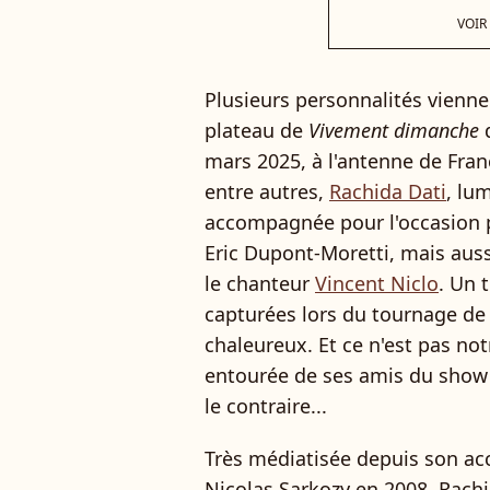
VOIR
Plusieurs personnalités viennen
plateau de
Vivement dimanche
d
mars 2025, à l'antenne de Fran
entre autres,
Rachida Dati
, lu
accompagnée pour l'occasion 
Eric Dupont-Moretti, mais auss
le chanteur
Vincent Niclo
. Un 
capturées lors du tournage de
chaleureux. Et ce n'est pas notr
entourée de ses amis du show b
le contraire...
Très médiatisée depuis son a
Nicolas Sarkozy en 2008, Rachi