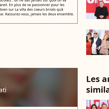
ocolats : on ne sait jamais sur quoi on va
areil. En plus de se passionner pour les
i bien sur La villa des coeurs brisés qu’à
que. Rassurez-vous, jamais les deux ensemble.
Les a
simil
ati