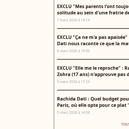
EXCLU "Mes parents l'ont toujo
solitude au sein d'une fratrie d
7 mars 2026 à 18:14
EXCLU "Ça ne m'a pas apaisée" 
Dati nous raconte ce que la ma
6 mars 2026 à 19:30
EXCLU "Elle me le reproche" : Ra
Zohra (17 ans) n'approuve pas 
5 mars 2026 à 17:23
Rachida Dati : Quel budget pou
Paris, où elle opte pour ce plat 
5 mars 2026 à 14:59
TOUS