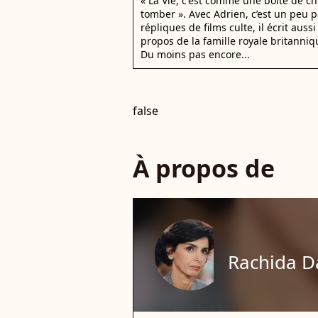
« La Vie, c'est comme une boîte de ch
tomber ». Avec Adrien, c’est un peu p
répliques de films culte, il écrit auss
propos de la famille royale britanni
Du moins pas encore...
false
À propos de
Rachida D