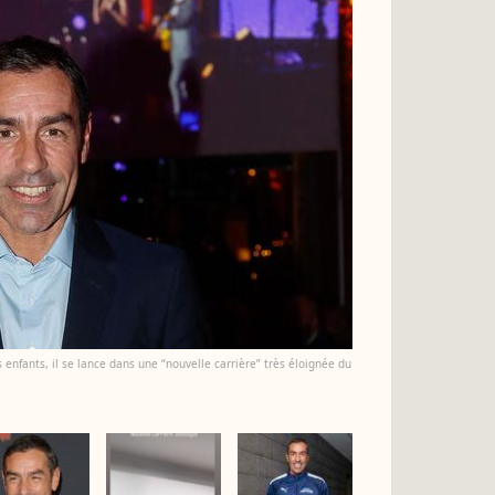
 enfants, il se lance dans une “nouvelle carrière” très éloignée du