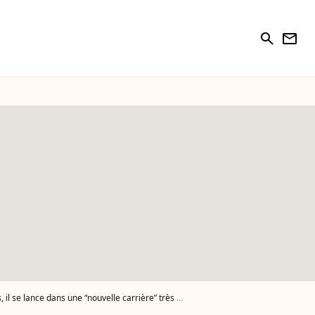
search
newsletter
dans une “nouvelle carrière” très éloignée du football !