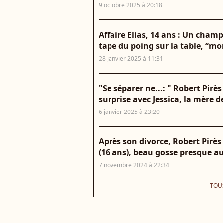
9 octobre 2025 à 20:18
Affaire Elias, 14 ans : Un cham
tape du poing sur la table, “m
28 janvier 2025 à 11:31
"Se séparer ne...: " Robert Pirè
surprise avec Jessica, la mère d
6 janvier 2025 à 23:20
Après son divorce, Robert Pirès 
(16 ans), beau gosse presque au
7 novembre 2024 à 22:34
TOUS