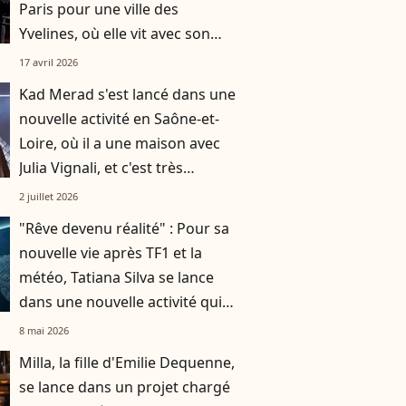
Paris pour une ville des
Yvelines, où elle vit avec son
mari et leurs deux enfants
17 avril 2026
Kad Merad s'est lancé dans une
nouvelle activité en Saône-et-
Loire, où il a une maison avec
Julia Vignali, et c'est très
éloigné du cinéma
2 juillet 2026
"Rêve devenu réalité" : Pour sa
nouvelle vie après TF1 et la
météo, Tatiana Silva se lance
dans une nouvelle activité qui
n'a rien à voir avec la télé
8 mai 2026
Milla, la fille d'Emilie Dequenne,
se lance dans un projet chargé