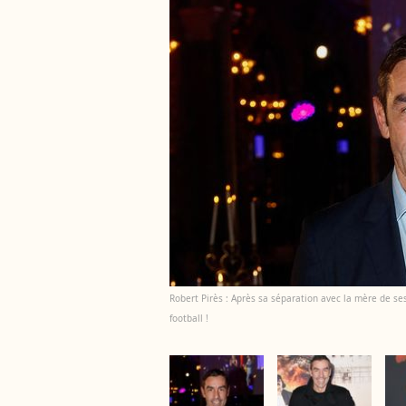
Robert Pirès : Après sa séparation avec la mère de ses
football !