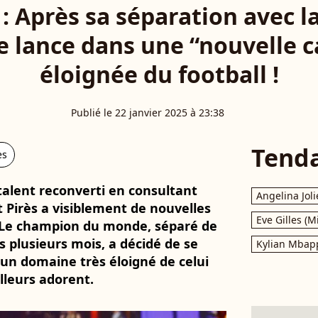
 : Après sa séparation avec l
se lance dans une “nouvelle c
éloignée du football !
Publié le 22 janvier 2025 à 23:38
Tend
es
talent reconverti en consultant
Angelina Joli
 Pirès a visiblement de nouvelles
Eve Gilles (M
. Le champion du monde, séparé de
 plusieurs mois, a décidé de se
Kylian Mbap
un domaine très éloigné de celui
lleurs adorent.