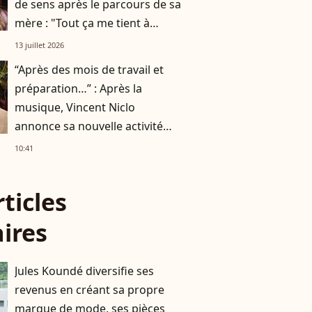
de sens après le parcours de sa
mère : "Tout ça me tient à
cœur"
13 juillet 2026
“Après des mois de travail et
préparation…” : Après la
musique, Vincent Niclo
annonce sa nouvelle activité
impliquant plusieurs
10:41
personnalités
rticles
aires
Jules Koundé diversifie ses
revenus en créant sa propre
marque de mode, ses pièces