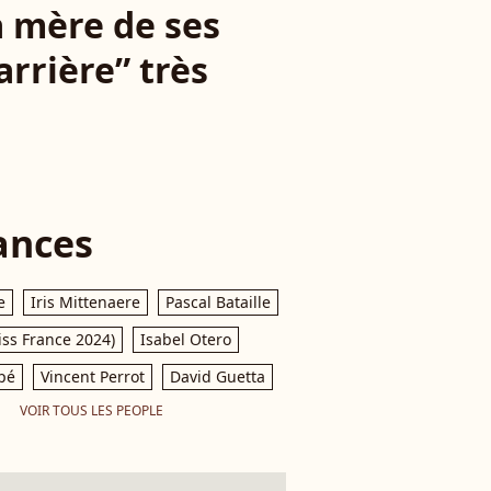
a mère de ses
arrière” très
ances
e
Iris Mittenaere
Pascal Bataille
iss France 2024)
Isabel Otero
pé
Vincent Perrot
David Guetta
VOIR TOUS LES PEOPLE