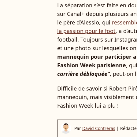
La séparation s’est faite en do
sur Canal+ depuis plusieurs a
le père d’Alessio, qui
ressembl
la passion pour le foot
, a d’au
football. Toujours sur Instagr
et une photo sur lesquelles on
mannequin pour participer au
Fashion Week parisienne
, qu
carrière débloquée”
, peut-on l
Difficile de savoir si Robert Pi
mannequin, mais visiblement c
Fashion Week lui a plu !
Par
David Contreras
|
Rédacte