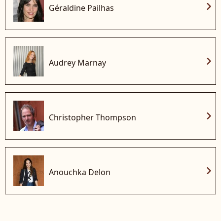
chevron_right
Géraldine Pailhas
chevron_right
Audrey Marnay
chevron_right
Christopher Thompson
chevron_right
Anouchka Delon