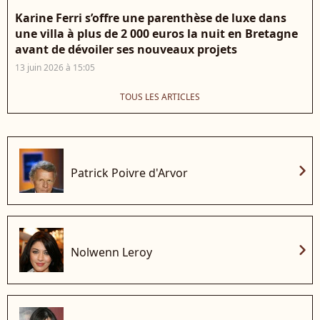
Karine Ferri s’offre une parenthèse de luxe dans
une villa à plus de 2 000 euros la nuit en Bretagne
avant de dévoiler ses nouveaux projets
13 juin 2026 à 15:05
TOUS LES ARTICLES
chevron_right
Patrick Poivre d'Arvor
chevron_right
Nolwenn Leroy