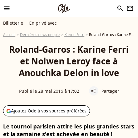
menu
search
newsletter
Billetterie
En privé avec
Accueil
Dernières news people
Karine Ferri
Roland-Garros : Karine Ferri et Nolwen Leroy face à Anouchka Delon in love
Roland-Garros : Karine Ferri
et Nolwen Leroy face à
Anouchka Delon in love
Publié le 28 mai 2016 à 17:02
Partager
share
Ajoutez Ode à vos sources préférées
Le tournoi parisien attire les plus grandes stars
et la semaine s'est achevée en beauté !