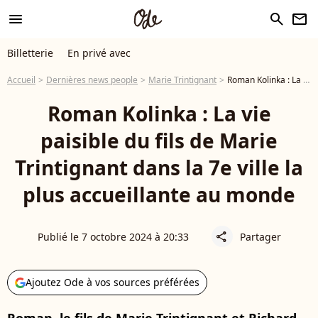
menu
search
newsletter
Billetterie
En privé avec
Accueil
Dernières news people
Marie Trintignant
Roman Kolinka : La vie paisible du fils de Marie Trintignant dans la 7e ville la plus accueillante au monde
Roman Kolinka : La vie
paisible du fils de Marie
Trintignant dans la 7e ville la
plus accueillante au monde
Publié le 7 octobre 2024 à 20:33
Partager
share
Ajoutez Ode à vos sources préférées