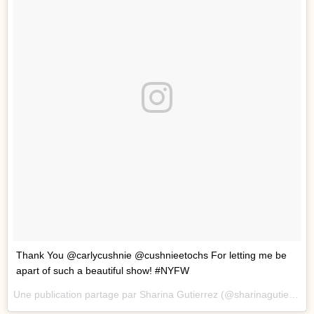
Thank You @carlycushnie @cushnieetochs For letting me be
apart of such a beautiful show! #NYFW
Une publication partage par Sharina Gutierrez (@sharinagutierrez) le