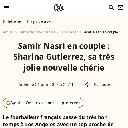
menu
search
newsletter
Billetterie
En privé avec
Accueil
Dernières news people
Samir Nasri
Samir Nasri en couple : Sharina Gutierrez, sa très jolie nouvelle chérie
Samir Nasri en couple :
Sharina Gutierrez, sa très
jolie nouvelle chérie
Publié le 21 juin 2017 à 22:11
Partager
share
Ajoutez Ode à vos sources préférées
Le footballeur français passe du très bon
temps à Los Angeles avec un top proche de