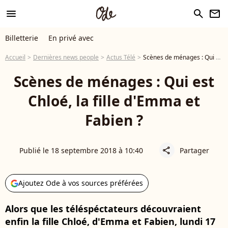
menu
search
newsletter
Billetterie
En privé avec
Accueil
Dernières news people
Actus Télé
Scènes de ménages : Qui est Chloé, la fille d'Emma et Fabien ?
Scènes de ménages : Qui est
Chloé, la fille d'Emma et
Fabien ?
Publié le 18 septembre 2018 à 10:40
Partager
share
Ajoutez Ode à vos sources préférées
Alors que les téléspéctateurs découvraient
enfin la fille Chloé, d'Emma et Fabien, lundi 17