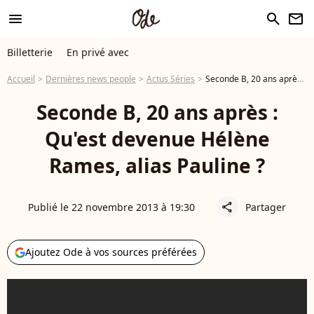
menu
search
newsletter
Billetterie
En privé avec
Accueil
Dernières news people
Actus Séries
Seconde B, 20 ans après : Qu'est devenue Hélène Rames, alias Pauline ?
Seconde B, 20 ans après :
Qu'est devenue Hélène
Rames, alias Pauline ?
Publié le 22 novembre 2013 à 19:30
Partager
share
Ajoutez Ode à vos sources préférées