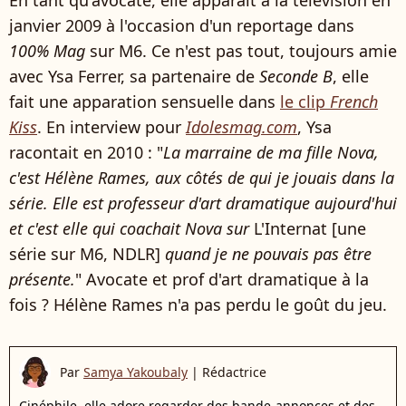
janvier 2009 à l'occasion d'un reportage dans
100% Mag
sur M6. Ce n'est pas tout, toujours amie
avec Ysa Ferrer, sa partenaire de
Seconde B
, elle
fait une apparation sensuelle dans
le clip
French
Kiss
. En interview pour
Idolesmag.com
, Ysa
racontait en 2010 : "
La marraine de ma fille Nova,
c'est Hélène Rames, aux côtés de qui je jouais dans la
série. Elle est professeur d'art dramatique aujourd'hui
et c'est elle qui coachait Nova sur
L'Internat [une
série sur M6, NDLR]
quand je ne pouvais pas être
présente.
" Avocate et prof d'art dramatique à la
fois ? Hélène Rames n'a pas perdu le goût du jeu.
Par
Samya Yakoubaly
|
Rédactrice
Cinéphile, elle adore regarder des bande-annonces et des