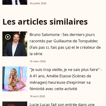
24 juillet 2026
Les articles similaires
Bruno Salomone : Ses derniers jours
player2
racontés par Guillaume de Tonquédec
(Fais pas ci, fais pas ça) et le créateur de
la série
16 mars 2026
"Je suis trop vieille, je ne sais plus faire" :
player2
A 41 ans, Amélie Etasse (Scènes de
ménages) heureuse d'exprimer sa
féminité avec cette activité
18 avril 2026
Lucie Lucas fait son entrée dans une