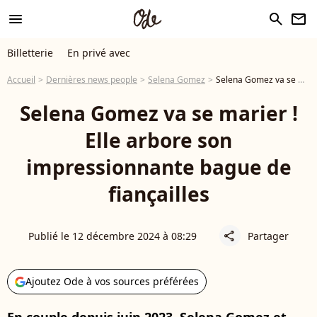
menu
search
newsletter
Billetterie
En privé avec
Accueil
Dernières news people
Selena Gomez
Selena Gomez va se marier ! Elle arbore son impressionnante bague de fiançailles
Selena Gomez va se marier !
Elle arbore son
impressionnante bague de
fiançailles
Publié le 12 décembre 2024 à 08:29
Partager
share
Ajoutez Ode à vos sources préférées