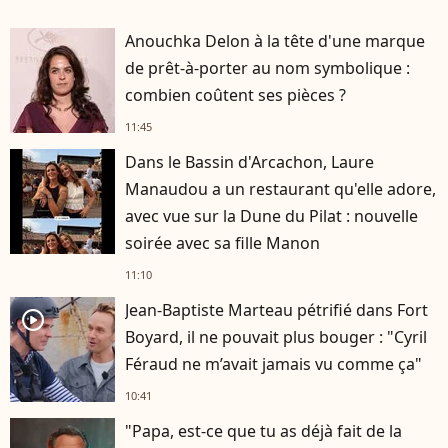
Anouchka Delon à la tête d'une marque
de prêt-à-porter au nom symbolique :
combien coûtent ses pièces ?
11:45
Dans le Bassin d'Arcachon, Laure
Manaudou a un restaurant qu'elle adore,
avec vue sur la Dune du Pilat : nouvelle
soirée avec sa fille Manon
11:10
Jean-Baptiste Marteau pétrifié dans Fort
player2
Boyard, il ne pouvait plus bouger : "Cyril
Féraud ne m’avait jamais vu comme ça"
10:41
"Papa, est-ce que tu as déjà fait de la