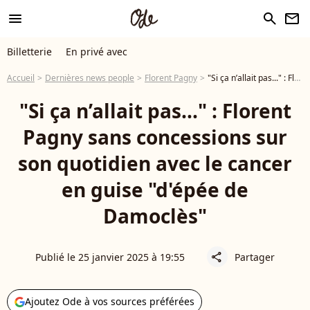
menu
search
newsletter
Billetterie
En privé avec
Accueil
Dernières news people
Florent Pagny
"Si ça n’allait pas..." : Florent Pagny sans concessions sur son quotidien avec le cancer en guise "d'épée de Damoclès"
"Si ça n’allait pas..." : Florent
Pagny sans concessions sur
son quotidien avec le cancer
en guise "d'épée de
Damoclès"
Publié le 25 janvier 2025 à 19:55
Partager
share
Ajoutez Ode à vos sources préférées