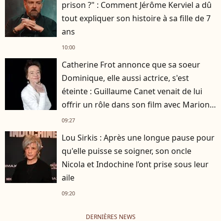
prison ?" : Comment Jérôme Kerviel a dû
tout expliquer son histoire à sa fille de 7
ans
10:00
Catherine Frot annonce que sa soeur
Dominique, elle aussi actrice, s'est
éteinte : Guillaume Canet venait de lui
offrir un rôle dans son film avec Marion
Cotillard
09:27
Lou Sirkis : Après une longue pause pour
qu'elle puisse se soigner, son oncle
Nicola et Indochine l’ont prise sous leur
aile
09:20
DERNIÈRES NEWS