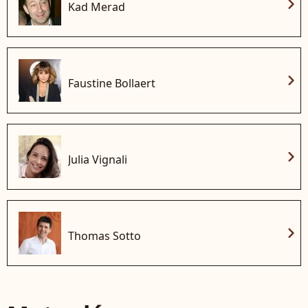
chevron_right
Kad Merad
chevron_right
Faustine Bollaert
chevron_right
Julia Vignali
chevron_right
Thomas Sotto