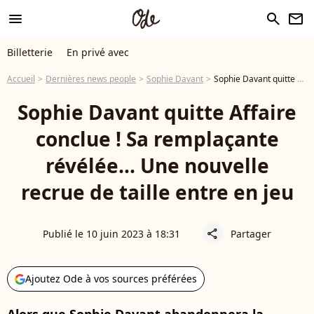
menu
search
newsletter
Billetterie
En privé avec
Accueil
Dernières news people
Sophie Davant
Sophie Davant quitte Affaire conclue ! Sa remplaçante révélée... Une nouvelle recrue de taille entre en jeu
Sophie Davant quitte Affaire
conclue ! Sa remplaçante
révélée... Une nouvelle
recrue de taille entre en jeu
Publié le 10 juin 2023 à 18:31
Partager
share
Ajoutez Ode à vos sources préférées