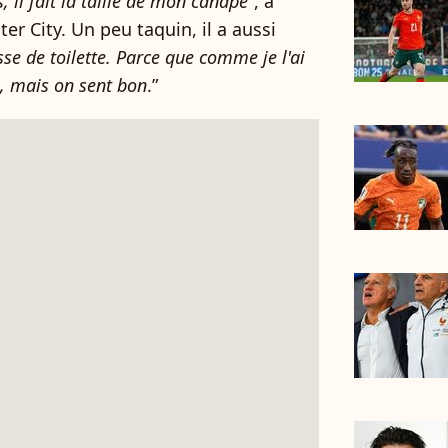
, il fait la taille de mon canapé
”, a
er City. Un peu taquin, il a aussi
sse de toilette. Parce que comme je l'ai
au, mais on sent bon
.”