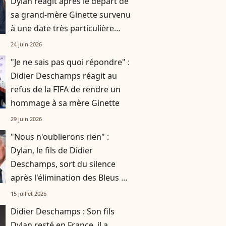
Dylan réagit après le départ de
sa grand-mère Ginette survenu
à une date très particulière
pour lui
24 juin 2026
"Je ne sais pas quoi répondre" :
Didier Deschamps réagit au
refus de la FIFA de rendre un
hommage à sa mère Ginette
29 juin 2026
"Nous n'oublierons rien" :
Dylan, le fils de Didier
Deschamps, sort du silence
après l'élimination des Bleus de
la Coupe du monde
15 juillet 2026
Didier Deschamps : Son fils
Dylan resté en France, il a