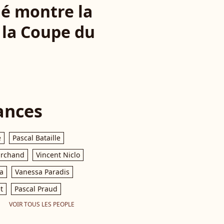
dé montre la
 la Coupe du
ances
e
Pascal Bataille
archand
Vincent Niclo
a
Vanessa Paradis
t
Pascal Praud
VOIR TOUS LES PEOPLE