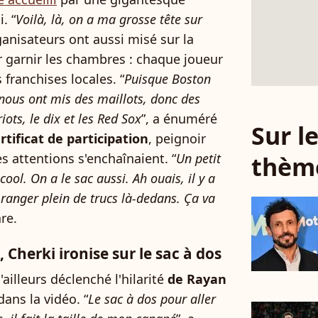
. “
Voilà, là, on a ma grosse tête sur
rganisateurs ont aussi misé sur la
ur garnir les chambres : chaque joueur
 franchises locales. “
Puisque Boston
s nous ont mis des maillots, donc des
ots, le dix et les Red Sox
”, a énuméré
Sur 
rtificat de participation
, peignoir
 attentions s'enchaînaient. “
Un petit
thèm
ol. On a le sac aussi. Ah ouais, il y a
 ranger plein de trucs là-dedans. Ça va
are.
 Cherki ironise sur le sac à dos
ailleurs déclenché l'hilarité
de Rayan
dans la vidéo. “
Le sac à dos pour aller