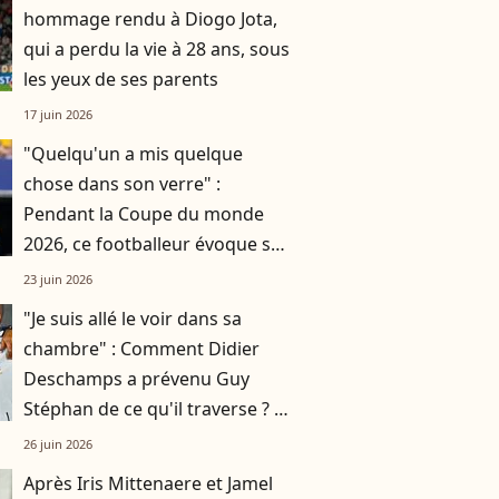
hommage rendu à Diogo Jota,
qui a perdu la vie à 28 ans, sous
les yeux de ses parents
17 juin 2026
"Quelqu'un a mis quelque
chose dans son verre" :
Pendant la Coupe du monde
2026, ce footballeur évoque sa
soeur partie à 15 ans
23 juin 2026
"Je suis allé le voir dans sa
chambre" : Comment Didier
Deschamps a prévenu Guy
Stéphan de ce qu'il traverse ? A
quand son retour en Coupe du
26 juin 2026
monde ?
Après Iris Mittenaere et Jamel