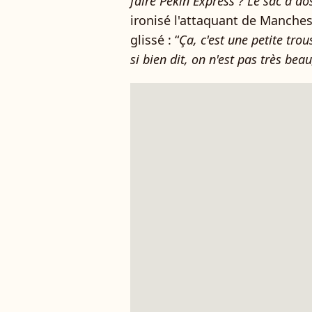
faire Pékin Express ? Le sac à dos
ironisé l'attaquant de Manchest
glissé : “
Ça, c'est une petite trou
si bien dit, on n'est pas très be