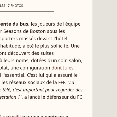
 LES 17 PHOTOS
scente du bus
, les joueurs de l'équipe
ur Seasons de Boston sous les
pporters massés devant l'hôtel.
abitude, a été le plus sollicité. Une
es ont découvert des suites
à leurs noms, dotées d'un coin salon,
 plat, une configuration
dont Jules
'essentiel. C'est lui qui a assuré le
es réseaux sociaux de la FFF. “
La
 télé, c'est important pour regarder des
aystation 1”
, a lancé le défenseur du FC
 accueilli
par une gigantesque