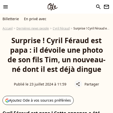
menu
search
newsletter
Billetterie
En privé avec
Accueil
Dernières news people
Cyril Féraud
Surprise ! Cyril Féraud est papa : il dévoile une photo de son fils Tim, un nouveau-né dont il est déjà dingue
Surprise ! Cyril Féraud est
papa : il dévoile une photo
de son fils Tim, un nouveau-
né dont il est déjà dingue
Publié le 23 juillet 2024 à 11:59
Partager
share
Ajoutez Ode à vos sources préférées