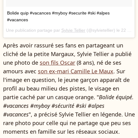
Bolide quip #vacances #myboy #securite #ski #alpes
#vacances
Une publication partage par
Sylvie Tellier
(@sylvietellier) le
22 Fvr. 2018 5 :15 PST
Après avoir rassuré ses fans en partageant un
cliché de la petite Margaux, Sylvie Tellier a publié
une photo de
son fils Oscar
(8 ans), né de ses
amours avec
son ex-mari Camille Le Maux
. Sur
l'image en question, le jeune garçon apparaît de
profil au beau milieu des pistes, le visage en
partie caché par un casque orange. "
Bolide équipé.
#vacances #myboy #sécurité #ski #alpes
#vacances
", a précisé Sylvie Tellier en légende. Une
rare photo pour celle qui ne partage que peu ses
moments en famille sur les réseaux sociaux.