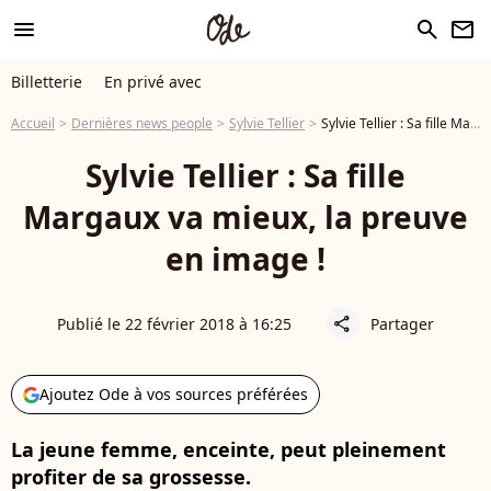
menu
search
newsletter
Billetterie
En privé avec
Accueil
Dernières news people
Sylvie Tellier
Sylvie Tellier : Sa fille Margaux va mieux, la preuve en image !
Sylvie Tellier : Sa fille
Margaux va mieux, la preuve
en image !
Publié le 22 février 2018 à 16:25
Partager
share
Ajoutez Ode à vos sources préférées
La jeune femme, enceinte, peut pleinement
profiter de sa grossesse.