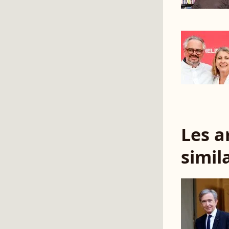
Les a
simil