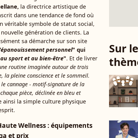
ellane,
la directrice artistique de
nscrit dans une tendance de fond où
n véritable symbole de statut social,
 nouvelle génération de clients. La
cisément sa démarche sur son site
Sur 
l'épanouissement personnel
" qui
au sport et au bien-être
"
. Et de livrer
thèm
ne routine imaginée autour de trois
e, la pleine conscience et le sommeil.
 le cannage - motif-signature de la
ur chaque pièce, déclinée en bleu et
 ainsi la simple culture physique
sprit.
 Haute Wellness : équipements
ga et prix