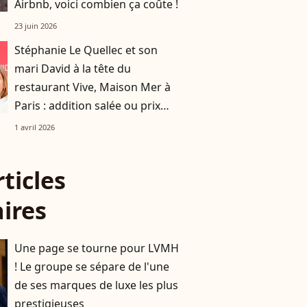
Airbnb, voici combien ça coûte !
23 juin 2026
Stéphanie Le Quellec et son
mari David à la tête du
restaurant Vive, Maison Mer à
Paris : addition salée ou prix
doux ? On a décortiqué leur
1 avril 2026
carte
rticles
aires
Une page se tourne pour LVMH
! Le groupe se sépare de l'une
de ses marques de luxe les plus
prestigieuses