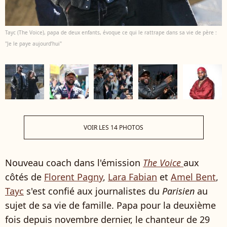
Tayc (The Voice), papa de deux enfants, évoque ce qui le rattrape dans sa vie de père :
"Je le paye aujourd’hui"
VOIR LES 14 PHOTOS
Nouveau coach dans l'émission
The Voice
aux
côtés de
Florent Pagny
,
Lara Fabian
et
Amel Bent
,
Tayc
s'est confié aux journalistes du
Parisien
au
sujet de sa vie de famille. Papa pour la deuxième
fois depuis novembre dernier, le chanteur de 29