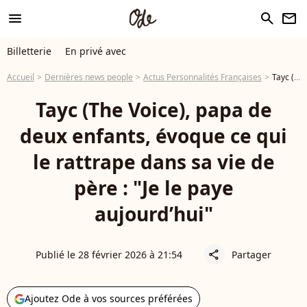
menu
search
newsletter
Billetterie
En privé avec
Accueil
Dernières news people
Actus Personnalités Françaises
Tayc (The Voice), papa de deux enfants, évoque ce qui le rattrape dans sa vie de père : "Je le paye aujourd’hui"
Tayc (The Voice), papa de
deux enfants, évoque ce qui
le rattrape dans sa vie de
père : "Je le paye
aujourd’hui"
Publié le 28 février 2026 à 21:54
Partager
share
Ajoutez Ode à vos sources préférées