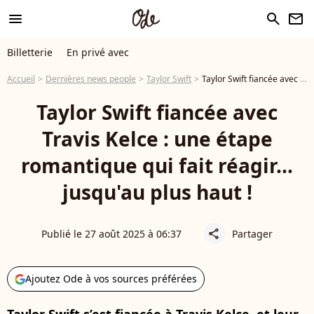
menu
search
newsletter
Billetterie
En privé avec
Accueil
Dernières news people
Taylor Swift
Taylor Swift fiancée avec Travis Kelce : une étape romantique qui fait réagir… jusqu'au plus haut !
Taylor Swift fiancée avec
Travis Kelce : une étape
romantique qui fait réagir…
jusqu'au plus haut !
Publié le 27 août 2025 à 06:37
Partager
share
Ajoutez Ode à vos sources préférées