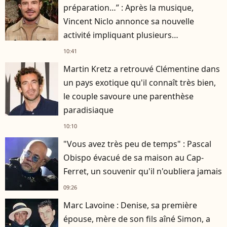
préparation…” : Après la musique,
Vincent Niclo annonce sa nouvelle
activité impliquant plusieurs
personnalités
10:41
Martin Kretz a retrouvé Clémentine dans
un pays exotique qu'il connaît très bien,
le couple savoure une parenthèse
paradisiaque
10:10
"Vous avez très peu de temps" : Pascal
Obispo évacué de sa maison au Cap-
Ferret, un souvenir qu'il n'oubliera jamais
09:26
Marc Lavoine : Denise, sa première
épouse, mère de son fils aîné Simon, a