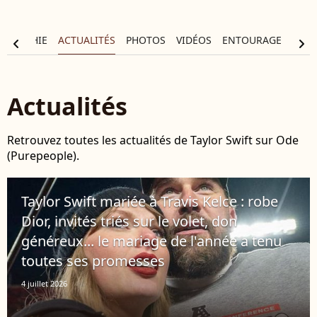
OGRAPHIE
ACTUALITÉS
PHOTOS
VIDÉOS
ENTOURAGE
chevron_left
chevron_right
Actualités
Retrouvez toutes les actualités de Taylor Swift sur Ode
(Purepeople).
Taylor Swift mariée à Travis Kelce : robe
Dior, invités triés sur le volet, don
généreux... le mariage de l'année a tenu
toutes ses promesses
4 juillet 2026