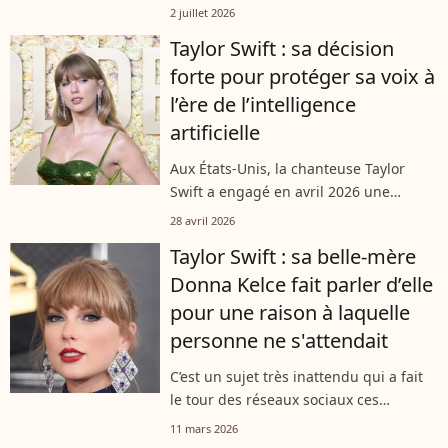
Garden, à New York, serait en pleins
2 juillet 2026
préparatifs pour accueillir l'événement
Taylor Swift : sa décision
ce week-end. Interrogé sur le...
forte pour protéger sa voix à
l’ère de l’intelligence
artificielle
Aux États-Unis, la chanteuse Taylor
Swift a engagé en avril 2026 une
démarche auprès de l’USPTO pour
28 avril 2026
protéger son identité vocale face aux
Taylor Swift : sa belle-mère
dérives de l’intelligence artificielle.
Donna Kelce fait parler d’elle
Elle...
pour une raison à laquelle
personne ne s'attendait
C’est un sujet très inattendu qui a fait
le tour des réseaux sociaux ces
derniers jours. La belle-mère de Taylor
11 mars 2026
Swift est au centre de l’attention à la