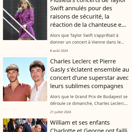
C'est dans ce bâtiment de deux étages
Swift annulés pour des
en...
raisons de sécurité, la
réaction de la chanteuse en
off dévoilée
Alors que Taylor Swift s'apprêtait à
donner un concert à Vienne dans le
cadre de son Era Tour, les
8 août 2024
organisateurs se sont vus contraints
Charles Leclerc et Pierre
d'annuler la rencontre... La raison ? Un
Gasly s'éclatent ensemble au
projet...
concert d'une superstar avec
leurs sublimes compagnes
Alors que le Grand Prix de Budapest se
déroule ce dimanche, Charles Leclerc
et Pierre Gasly ont profité d'un peu de
21 juillet 2024
repos pour se rendre ensemble au
William et ses enfants
concert de la nouvelle superstar...
Charlotte et George ont failli