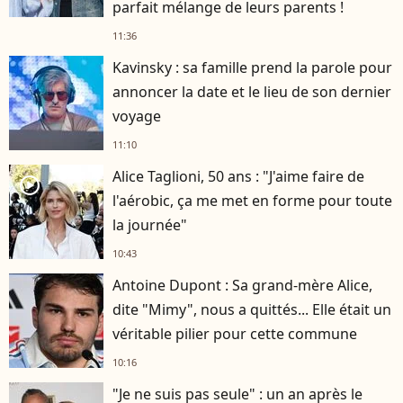
parfait mélange de leurs parents !
11:36
Kavinsky : sa famille prend la parole pour
annoncer la date et le lieu de son dernier
voyage
11:10
Alice Taglioni, 50 ans : "J'aime faire de
player2
l'aérobic, ça me met en forme pour toute
la journée"
10:43
Antoine Dupont : Sa grand-mère Alice,
dite "Mimy", nous a quittés... Elle était un
véritable pilier pour cette commune
10:16
"Je ne suis pas seule" : un an après le