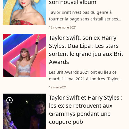
son nouvel album
Taylor Swift n'est pas du genre à
tourner la page sans cristalliser ses
émotions en chanson ! L'artiste
12 novembre 2021
américaine balance sur son ex-petit
Taylor Swift, son ex Harry
copain, l'acteur Jake Gyllenhaal dans
Styles, Dua Lipa : Les stars
son...
sortent le grand jeu aux Brit
Awards
Les Brit Awards 2021 ont eu lieu ce
mardi 11 mai 2021 à Londres. Taylor
Swift y a croisé son ex Harry Styles,
12 mai 2021
comme lors des Grammys. Dua Lipa
Taylor Swift et Harry Styles :
était également de la partie et avait...
player2
les ex se retrouvent aux
Grammys pendant une
coupure pub