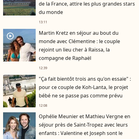
de la France, attire les plus grandes stars
du monde
13:11
Martin Kretz en séjour au bout du
player2
monde avec Clémentine : le couple
rejoint un lieu cher à Raïssa, la
compagne de Raphaël
12:39
"Ça fait bientôt trois ans qu'on essaie" :
pour ce couple de Koh-Lanta, le projet
bébé ne se passe pas comme prévu
12:08
Ophélie Meunier et Mathieu Vergne en
séjour près de Saint-Tropez avec leurs
enfants : Valentine et Joseph sont le