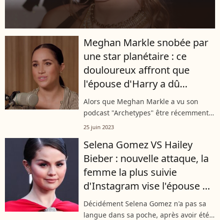
Meghan Markle snobée par
une star planétaire : ce
douloureux affront que
l'épouse d'Harry a dû
encaisser
Alors que Meghan Markle a vu son
podcast "Archetypes" être récemment
annulé par Spotify, la duchesse de
25 juin 2023
Sussex a également subi l'affront d'être
Selena Gomez VS Hailey
snobée par une star planétaire, qui...
Bieber : nouvelle attaque, la
femme la plus suivie
d'Instagram vise l'épouse de
son ex
Décidément Selena Gomez n'a pas sa
langue dans sa poche, après avoir été