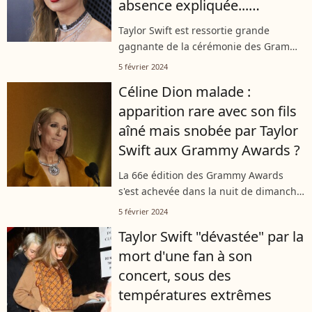
absence expliquée...
L'excuse vaut le coup !
Taylor Swift est ressortie grande
gagnante de la cérémonie des Grammy
Awards ce dimanche 4 février à Los
5 février 2024
Angeles. La chanteuse de 34 ans a
Céline Dion malade :
remporté pour la quatrième fois le prix
apparition rare avec son fils
de...
aîné mais snobée par Taylor
Swift aux Grammy Awards ?
La 66e édition des Grammy Awards
s'est achevée dans la nuit de dimanche
4 février 2024. Parmi les moments forts
5 février 2024
de cette soirée : le sacre de Taylor Swift
Taylor Swift "dévastée" par la
réalisé en présence d'une...
mort d'une fan à son
concert, sous des
températures extrêmes