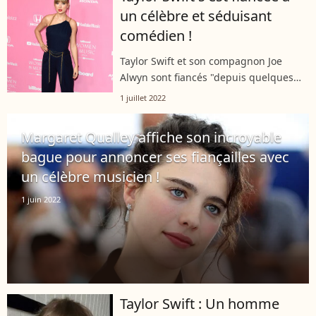
un célèbre et séduisant
comédien !
Taylor Swift et son compagnon Joe
Alwyn sont fiancés "depuis quelques
mois" comme l'a révélé une source
1 juillet 2022
proche du couple dans un journal
britannique. Ils avaient commencé à se
Margaret Qualley affiche son incroyable
fréquenter...
bague pour annoncer ses fiançailles avec
un célèbre musicien !
1 juin 2022
Taylor Swift : Un homme