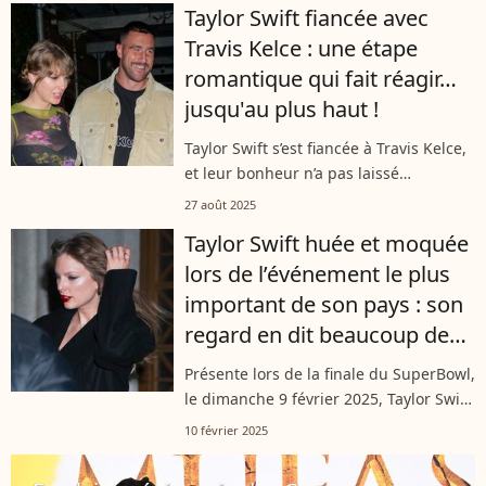
Taylor Swift fiancée avec
suite d'une publication par...
Travis Kelce : une étape
romantique qui fait réagir…
jusqu'au plus haut !
Taylor Swift s’est fiancée à Travis Kelce,
et leur bonheur n’a pas laissé
indifférent… jusque dans les hautes
27 août 2025
sphères du pays ! Cette personne a
Taylor Swift huée et moquée
surpris en adressant ses vœux de
lors de l’événement le plus
chance...
important de son pays : son
regard en dit beaucoup de
son inconfort au SuperBowl
Présente lors de la finale du SuperBowl,
le dimanche 9 février 2025, Taylor Swift
a été huée par le public de la Nouvelle-
10 février 2025
Orléans. La jeune femme, extrêmement
gênée, a présenté un...