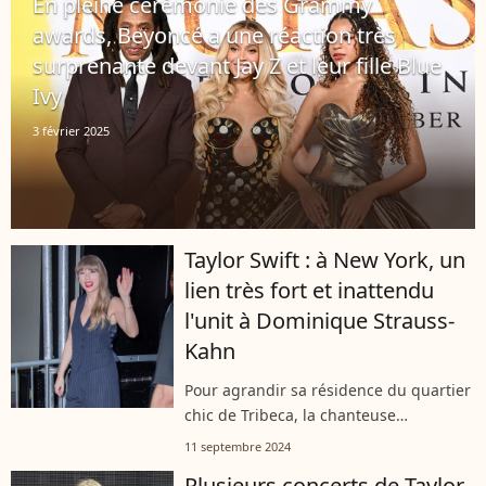
En pleine cérémonie des Grammy
awards, Beyoncé a une réaction très
surprenante devant Jay Z et leur fille Blue
Ivy
3 février 2025
Taylor Swift : à New York, un
lien très fort et inattendu
l'unit à Dominique Strauss-
Kahn
Pour agrandir sa résidence du quartier
chic de Tribeca, la chanteuse
américaine a racheté en 2017 une
11 septembre 2024
maison située au 153 Franklin Street.
Plusieurs concerts de Taylor