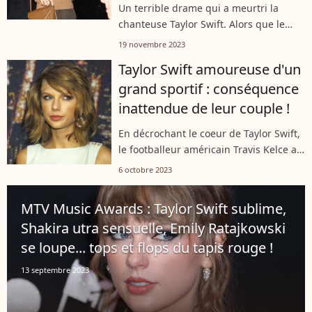
Un terrible drame qui a meurtri la
chanteuse Taylor Swift. Alors que le
Brésil est en proie à une forte canicule,
19 novembre 2023
Ana Clara Benevides, l'une de ses fans
Taylor Swift amoureuse d'un
est décédée le 19 novembre...
grand sportif : conséquence
inattendue de leur couple !
En décrochant le coeur de Taylor Swift,
le footballeur américain Travis Kelce a
surtout décroché le jackpot. En
6 octobre 2023
témoigne la conséquence directe de sa
relation avec la chanteuse, qui...
MTV Music Awards : Taylor Swift sublime,
Shakira utra sensuelle, Emily Ratajkowski
se loupe... tops et flops du tapis rouge !
13 septembre 2023