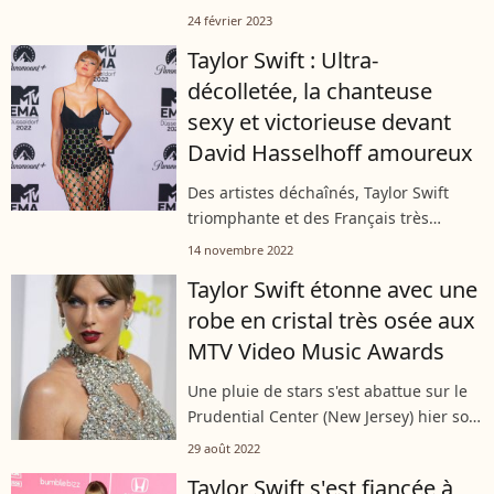
attaqué à de nombreuses reprises sur
24 février 2023
son physique en ce début d'année, la
Taylor Swift : Ultra-
chanteuse fait à nouveau parler d'elle...
décolletée, la chanteuse
sexy et victorieuse devant
David Hasselhoff amoureux
Des artistes déchaînés, Taylor Swift
triomphante et des Français très
représentés... Ce dimanche 13
14 novembre 2022
novembre se tenaient les MTV
Taylor Swift étonne avec une
European Music Awards à Düsseldorf,
robe en cristal très osée aux
une soirée marquée...
MTV Video Music Awards
Une pluie de stars s'est abattue sur le
Prudential Center (New Jersey) hier soir
à l'occasion des Video Music Awards.
29 août 2022
Parmi celles-ci : Taylor Swift, qui a
Taylor Swift s'est fiancée à
remporté un prix, et a impressionné...