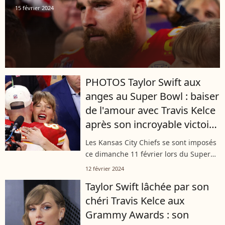
15 février 2024
PHOTOS Taylor Swift aux
anges au Super Bowl : baiser
de l'amour avec Travis Kelce
après son incroyable victoire
!
Les Kansas City Chiefs se sont imposés
ce dimanche 11 février lors du Super
Bowl. Un nouveau sacre pour Travis
12 février 2024
Kelce, qui a pu retrouver Taylor Swift
Taylor Swift lâchée par son
après la rencontre pour un moment...
chéri Travis Kelce aux
Grammy Awards : son