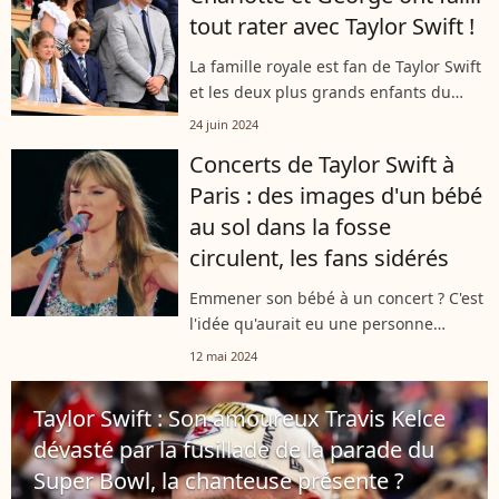
tout rater avec Taylor Swift !
La famille royale est fan de Taylor Swift
et les deux plus grands enfants du
prince William et de la princesse Kate
24 juin 2024
ont eu le bonheur d'assister à un des
Concerts de Taylor Swift à
concerts de la star américaine....
Paris : des images d'un bébé
au sol dans la fosse
circulent, les fans sidérés
Emmener son bébé à un concert ? C'est
l'idée qu'aurait eu une personne
présente à l'un des concerts parisiens
12 mai 2024
de Taylor Swift. Photographié sur le sol,
le bébé a créé la stupeur des...
Taylor Swift : Son amoureux Travis Kelce
dévasté par la fusillade de la parade du
Super Bowl, la chanteuse présente ?