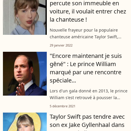
percute son immeuble en
voiture, il voulait entrer chez
la chanteuse !
Nouvelle frayeur pour la populaire
chanteuse américaine Taylor Swift,
habituée à des fans parfois extrêmes.
29 janvier 2022
Un homme âgé d'une trentaine
"Encore maintenant je suis
d'années a percuté avec sa voiture la
gêné" : Le prince William
façade...
marqué par une rencontre
spéciale...
Lors d'un gala donné en 2013, le prince
William s'est retrouvé à pousser la
chansonnette sur scène entouré de
5 décembre 2021
deux superstars américaines. Un
Taylor Swift pas tendre avec
moment dont il garde un souvenir
son ex Jake Gyllenhaal dans
contrasté,...