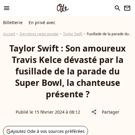
menu
search
newsletter
Billetterie
En privé avec
Accueil
Dernières news people
Taylor Swift
Fusillade de la parade du Super Bowl : Travis Kelce dévasté, sa compagne Taylor Swift présente ?
Taylor Swift : Son amoureux
Travis Kelce dévasté par la
fusillade de la parade du
Super Bowl, la chanteuse
présente ?
Publié le 15 février 2024 à 08:12
Partager
share
Ajoutez Ode à vos sources préférées