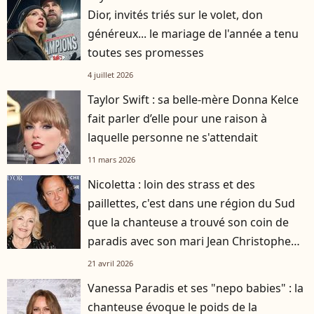
Dior, invités triés sur le volet, don
généreux... le mariage de l'année a tenu
toutes ses promesses
4 juillet 2026
Taylor Swift : sa belle-mère Donna Kelce
fait parler d’elle pour une raison à
laquelle personne ne s'attendait
11 mars 2026
Nicoletta : loin des strass et des
paillettes, c'est dans une région du Sud
que la chanteuse a trouvé son coin de
paradis avec son mari Jean Christophe
Molinier
21 avril 2026
Vanessa Paradis et ses "nepo babies" : la
chanteuse évoque le poids de la