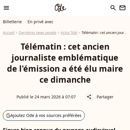
menu
search
newsletter
Billetterie
En privé avec
Accueil
Dernières news people
Actus Télé
Télématin : cet ancien journaliste emblématique de l'émission a été élu maire ce dimanche
Télématin : cet ancien
journaliste emblématique
de l'émission a été élu maire
ce dimanche
Publié le 24 mars 2026 à 07:07
Partager
share
Ajoutez Ode à vos sources préférées